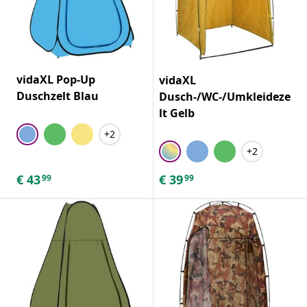
vidaXL Pop-Up
vidaXL
Duschzelt Blau
Dusch-/WC-/Umkleideze
lt Gelb
+2
+2
€
43
€
39
99
99