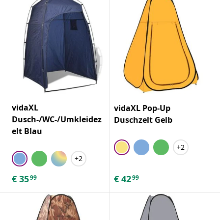
vidaXL
vidaXL Pop-Up
Dusch-/WC-/Umkleidez
Duschzelt Gelb
elt Blau
+2
+2
€
35
€
42
99
99