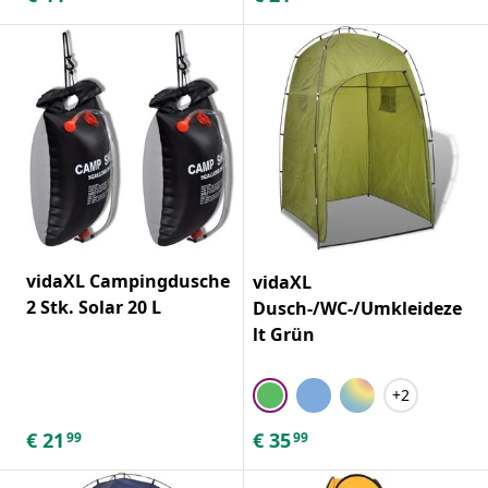
vidaXL Campingdusche
vidaXL
2 Stk. Solar 20 L
Dusch-/WC-/Umkleideze
lt Grün
+2
€
21
€
35
99
99