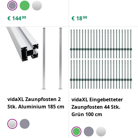
€
144
€
18
99
99
vidaXL Zaunpfosten 2
vidaXL Eingebetteter
Stk. Aluminium 185 cm
Zaunpfosten 44 Stk.
Grün 100 cm