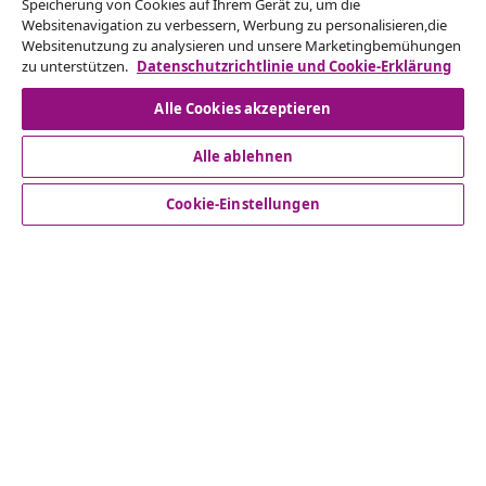
Speicherung von Cookies auf Ihrem Gerät zu, um die
ein.
Websitenavigation zu verbessern, Werbung zu personalisieren,die
Websitenutzung zu analysieren und unsere Marketingbemühungen
zu unterstützen.
Datenschutzrichtlinie und Cookie-Erklärung
Vom Vertrag zurücktreten
Alle Cookies akzeptieren
Alle ablehnen
Kundenservice
Cookie-Einstellungen
Business
vidaXL
Mehr entdecken