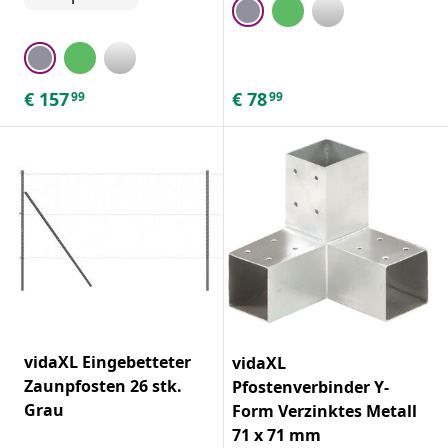
€
157
€
78
99
99
vidaXL Eingebetteter
vidaXL
Zaunpfosten 26 stk.
Pfostenverbinder Y-
Grau
Form Verzinktes Metall
71 x 71 mm