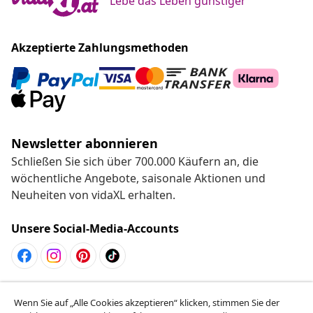
Lebe das Leben günstiger
Akzeptierte Zahlungsmethoden
Newsletter abonnieren
Schließen Sie sich über 700.000 Käufern an, die
wöchentliche Angebote, saisonale Aktionen und
Neuheiten von vidaXL erhalten.
Unsere Social-Media-Accounts
Vom Vertrag zurücktreten
Wenn Sie auf „Alle Cookies akzeptieren“ klicken, stimmen Sie der
Reiche einen Widerrufsantrag für deine Bestellung