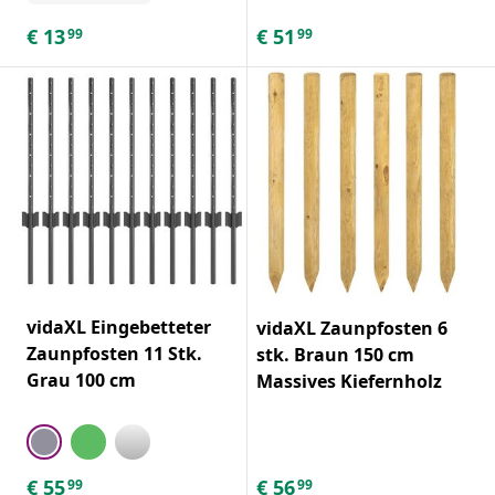
€
13
€
51
99
99
vidaXL Eingebetteter
vidaXL Zaunpfosten 6
Zaunpfosten 11 Stk.
stk. Braun 150 cm
Grau 100 cm
Massives Kiefernholz
€
55
€
56
99
99