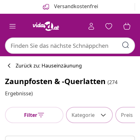
Zurück
Weiter
Versandkostenfrei
Zurück zu: Hauseinzäunung
Zaunpfosten & -querlatten
(274
Küchenkollekti
Ergebnisse)
Filter
Kategorie
Preis
#sharemevidaxl