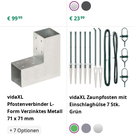
€
99
€
23
99
99
vidaXL
vidaXL Zaunpfosten mit
Pfostenverbinder L-
Einschlaghülse 7 Stk.
Form Verzinktes Metall
Grün
71 x 71 mm
+
7
Optionen