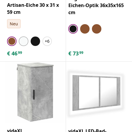
Artisan-Eiche 30 x 31 x
Eichen-Optik 36x35x165
59 cm
cm
Neu
+6
€
46
€
73
99
99
vidaXL
vidaXL LED-Bad-