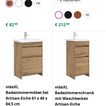
+8
+6
€
82
€
212
99
99
vidaXL
vidaXL
Badezimmermöbel-Set
Badezimmerschrank
Artisan-Eiche 61 x 40 x
mit Waschbecken
84,5 cm
Artisan-Eiche