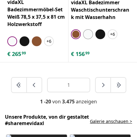
vidaXL
vidaXL Badezimmer
Badezimmermöbel-Set
Waschtischunterschran
Weiß 78,5 x 37,5 x 81 cm
k mit Wasserhahn
Holzwerkstoff
+6
+6
€
265
€
156
99
99
1 -20
von
3.475
anzeigen
Unsere Produkte, von dir gestaltet
Galerie anschauen >
#sharemevidaxl