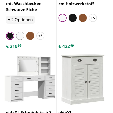
mit Waschbecken
cm Holzwerkstoff
Schwarze Eiche
+5
+
2
Optionen
+5
€
219
€
422
99
99
vidaXL Schminktisch 3
vidaXL