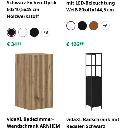
Schwarz Eichen-Optik
mit LED-Beleuchtung
60x10,5x45 cm
Weiß 80x41x144,5 cm
Holzwerkstoff
+6
+8
€
34
€
126
99
99
vidaXL Badezimmer-
vidaXL Badschrank mit
Wandschrank ARNHEM
Regalen Schwarz