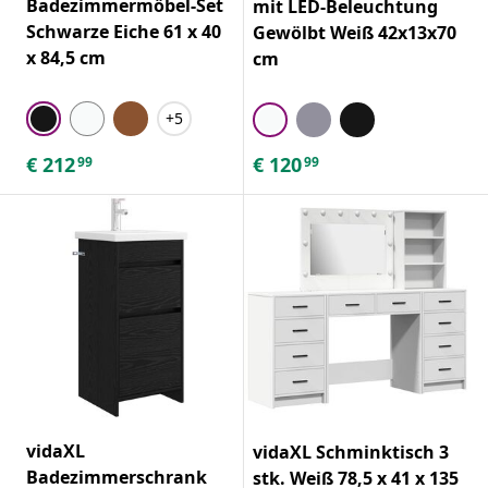
Badezimmermöbel-Set
mit LED-Beleuchtung
Schwarze Eiche 61 x 40
Gewölbt Weiß 42x13x70
x 84,5 cm
cm
+5
€
212
€
120
99
99
vidaXL
vidaXL Schminktisch 3
Badezimmerschrank
stk. Weiß 78,5 x 41 x 135