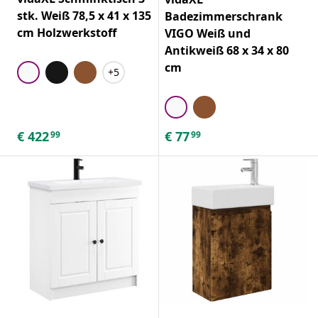
stk. Weiß 78,5 x 41 x 135
Badezimmerschrank
cm Holzwerkstoff
VIGO Weiß und
Antikweiß 68 x 34 x 80
cm
+5
€
422
€
77
99
99