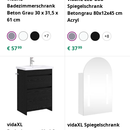
Badezimmerschrank
Spiegelschrank
Beton Grau 30 x 31,5 x
Betongrau 80x12x45 cm
61 cm
Acryl
+7
+8
€
57
€
37
99
99
vidaXL
vidaXL Spiegelschrank