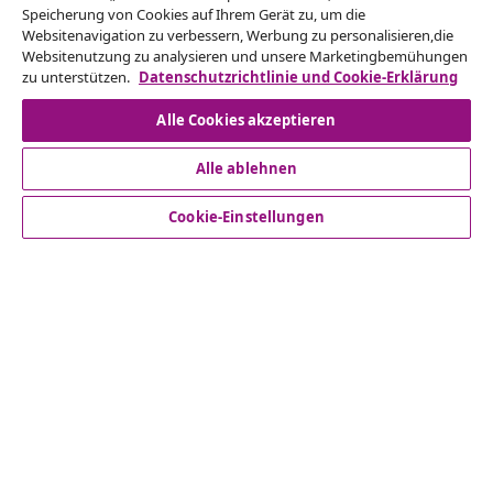
Vom Vertrag zurücktreten
Speicherung von Cookies auf Ihrem Gerät zu, um die
Websitenavigation zu verbessern, Werbung zu personalisieren,die
Reiche einen Widerrufsantrag für deine Bestellung
Websitenutzung zu analysieren und unsere Marketingbemühungen
ein.
zu unterstützen.
Datenschutzrichtlinie und Cookie-Erklärung
Alle Cookies akzeptieren
Vom Vertrag zurücktreten
Alle ablehnen
Cookie-Einstellungen
Kundenservice
Business
vidaXL
Mehr entdecken