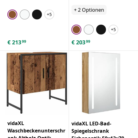
+
2
Optionen
+5
+5
€
213
€
203
99
99
vidaXL
vidaXL LED-Bad-
Waschbeckenunterschr
Spiegelschrank
ank Altholz-Optik