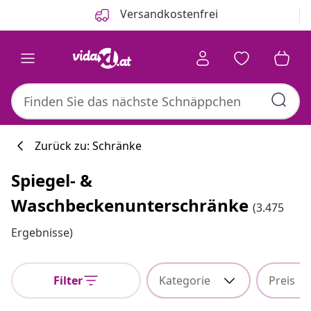
Zurück
Weiter
Versandkostenfrei
Zurück zu: Schränke
Spiegel- &
Küchenkollekti
Waschbeckenunterschränke
(3.475
Ergebnisse)
#sharemevidaxl
Filter
Kategorie
Preis