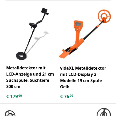
Metalldetektor mit
vidaXL Metalldetektor
LCD-Anzeige und 21 cm
mit LCD-Display 2
Suchspule, Suchtiefe
Modelle 19 cm Spule
300 cm
Gelb
€
179
€
76
99
99