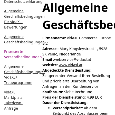
Datenschutzerklärung
Allgemeine
Allgemeine
Geschäftsbedingungen
Geschäftsb
für vidaXL-
Bewertungen
Allgemeine
Firmenname:
vidaXL Commerce Europe
Geschäftsbedingungen
B.V.
Adresse :
Mary Kingsleystraat 1, 5928
Priorisierte
SK Venlo, Niederlande
Versandbedingungen
Email :
webservice@vidaxl.at
Website:
www.vidaxl.at
Allgemeine
Abgedeckte Dienstleistung:
Geschäftsbedingungen
Zeitgerechter Versand Ihrer Bestellung
VidaXL+
und priorisierte Bearbeitung von
Treueprogramm
Anfragen an den Kundenservice
Kaufdatum:
Siehe Rechnung
vidaXL
Preis der Dienstleistung:
4.99 EUR
Marktplatz
Dauer der Dienstleistung:
Takedown-
Versandpriorität:
ab dem
Anfrage
Zeitpunkt des Abschlusses beim