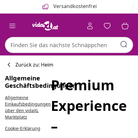
Zurück
Weiter
Versandkostenfrei
Zurück zu: Heim
Allgemeine
Premium
Küchenkollektion
Kaufberatung
Geschäftsbedingungen
Allgemeine
Experience
Einkaufsbedingungen
über den vidaXL
Marktplatz
–
Cookie-Erklärung