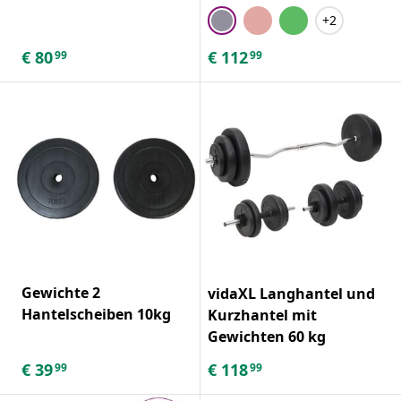
+2
€
80
€
112
99
99
Gewichte 2
vidaXL Langhantel und
Hantelscheiben 10kg
Kurzhantel mit
Gewichten 60 kg
€
39
€
118
99
99