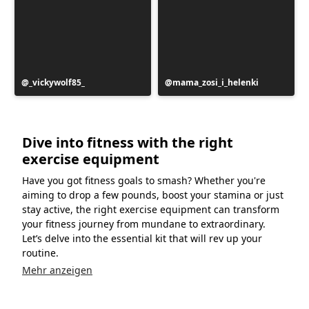
Beitrag
_vickywolf85_
Beitrag
mama_zosi_i_helenki
veröffentlicht
veröffentlicht
von
von
Dive into fitness with the right
exercise equipment
Have you got fitness goals to smash? Whether you're
aiming to drop a few pounds, boost your stamina or just
stay active, the right exercise equipment can transform
your fitness journey from mundane to extraordinary.
Let’s delve into the essential kit that will rev up your
routine.
Mehr anzeigen