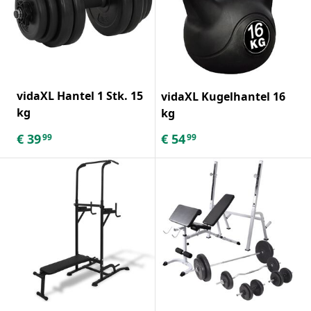
vidaXL Hantel 1 Stk. 15
vidaXL Kugelhantel 16
kg
kg
€
39
€
54
99
99