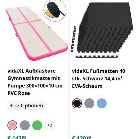
vidaXL Aufblasbare
vidaXL Fußmatten 40
Gymnastikmatte mit
stk. Schwarz 14,4 m²
Pumpe 300×100×10 cm
EVA-Schaum
PVC Rosa
+
22
Optionen
+2
€
143
€
120
99
99