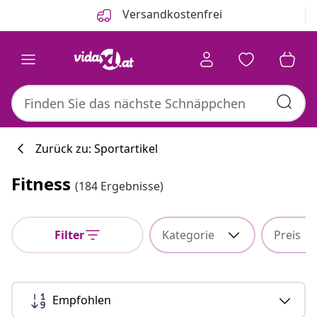
Zurück
Weiter
Versandkostenfrei
Zurück zu: Sportartikel
Fitness
(184 Ergebnisse)
Küchenkollekti
Filter
Kategorie
Preis
#sharemevidaxl
Empfohlen