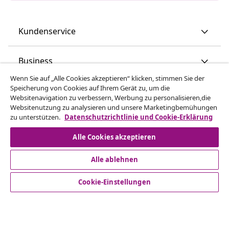
Kundenservice
Business
Wenn Sie auf „Alle Cookies akzeptieren“ klicken, stimmen Sie der
Speicherung von Cookies auf Ihrem Gerät zu, um die
vidaXL
Websitenavigation zu verbessern, Werbung zu personalisieren,die
Websitenutzung zu analysieren und unsere Marketingbemühungen
zu unterstützen.
Datenschutzrichtlinie und Cookie-Erklärung
Mehr entdecken
Alle Cookies akzeptieren
Alle ablehnen
Cookie-Einstellungen
© 2008-2026 vidaXL - www.vidaxl.at ist eine Webseite von
vidaXL Marketplace Europe B.V.