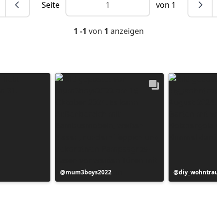
Seite
von 1
1 -1
von
1
anzeigen
Beitrag
mum3boys2022
Beitrag
diy_wohntr
veröffentlicht
veröffentlich
von
von