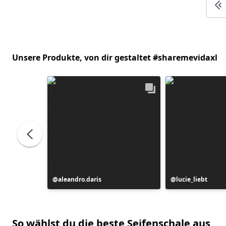
Unsere Produkte, von dir gestaltet #sharemevidaxl
Beitrag
aleandro.daris
Beitrag
lucie_liebt
veröffentlicht
veröffentlicht
von
von
So wählst du die beste Seifenschale aus