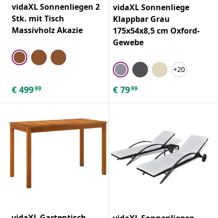
vidaXL Sonnenliegen 2
vidaXL Sonnenliege
Stk. mit Tisch
Klappbar Grau
Massivholz Akazie
175x54x8,5 cm Oxford-
Gewebe
+20
€
499
€
79
99
99
vidaXL Gartentisch
vidaXL Sonnenliegen