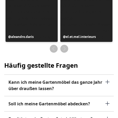
Beitrag
aleandro.daris
Beitrag
el.et.mel.interieurs
veröffentlicht
veröffentlicht
von
von
Häufig gestellte Fragen
Kann ich meine Gartenmöbel das ganze Jahr
über draußen lassen?
Soll ich meine Gartenmöbel abdecken?