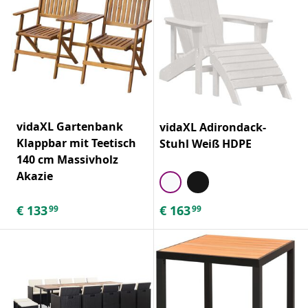
vidaXL Gartenbank
vidaXL Adirondack-
Klappbar mit Teetisch
Stuhl Weiß HDPE
140 cm Massivholz
Akazie
€
133
€
163
99
99