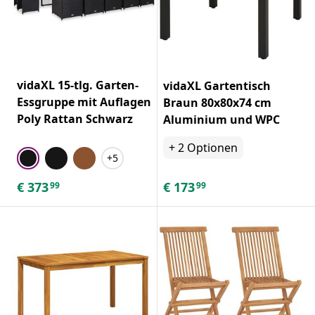
vidaXL 15-tlg. Garten-
vidaXL Gartentisch
Essgruppe mit Auflagen
Braun 80x80x74 cm
Poly Rattan Schwarz
Aluminium und WPC
+
2
Optionen
+5
€
373
€
173
99
99