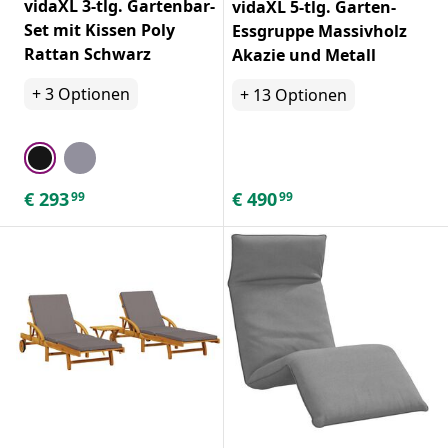
vidaXL 3-tlg. Gartenbar-
vidaXL 5-tlg. Garten-
Set mit Kissen Poly
Essgruppe Massivholz
Rattan Schwarz
Akazie und Metall
+
3
Optionen
+
13
Optionen
€
293
€
490
99
99