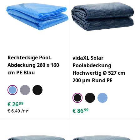
Rechteckige Pool-
vidaXL Solar
Abdeckung 260 x 160
Poolabdeckung
cm PE Blau
Hochwertig Ø 527 cm
200 μm Rund PE
€
26
99
€
86
99
€ 6,49 /m²