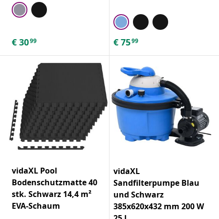
€
30
€
75
99
99
vidaXL Pool
vidaXL
Bodenschutzmatte 40
Sandfilterpumpe Blau
stk. Schwarz 14,4 m²
und Schwarz
EVA-Schaum
385x620x432 mm 200 W
25 L