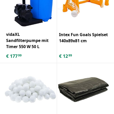
vidaXL
Intex Fun Goals Spielset
Sandfilterpumpe mit
140x89x81 cm
Timer 550 W 50 L
€
177
€
12
99
99