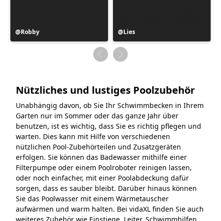
Beitrag
Robby
Beitrag
Lies
veröffentlicht
veröffentlicht
von
von
Nützliches und lustiges Poolzubehör
Unabhängig davon, ob Sie Ihr Schwimmbecken in Ihrem
Garten nur im Sommer oder das ganze Jahr über
benutzen, ist es wichtig, dass Sie es richtig pflegen und
warten. Dies kann mit Hilfe von verschiedenen
nützlichen Pool-Zubehörteilen und Zusatzgeräten
erfolgen. Sie können das Badewasser mithilfe einer
Filterpumpe oder einem Poolroboter reinigen lassen,
oder noch einfacher, mit einer Poolabdeckung dafür
sorgen, dass es sauber bleibt. Darüber hinaus können
Sie das Poolwasser mit einem Wärmetauscher
aufwärmen und warm halten. Bei vidaXL finden Sie auch
weiteres Zubehör wie Einstiege, Leiter, Schwimmhilfen,