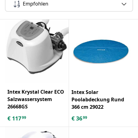
Empfohlen
Intex Krystal Clear ECO
Intex Solar
Salzwassersystem
Poolabdeckung Rund
26668GS
366 cm 29022
€
117
€
36
99
99