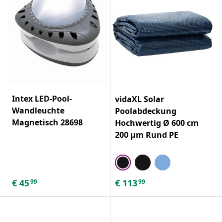
Intex LED-Pool-
vidaXL Solar
Wandleuchte
Poolabdeckung
Magnetisch 28698
Hochwertig Ø 600 cm
200 μm Rund PE
€
45
€
113
99
99