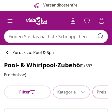
Zurück
Weiter
Versandkostenfrei
Zurück zu: Pool & Spa
Pool- & Whirlpool-Zubehör
(597
Küchenkollekti
Ergebnisse)
Filter
Kategorie
Preis
#sharemevidaxl