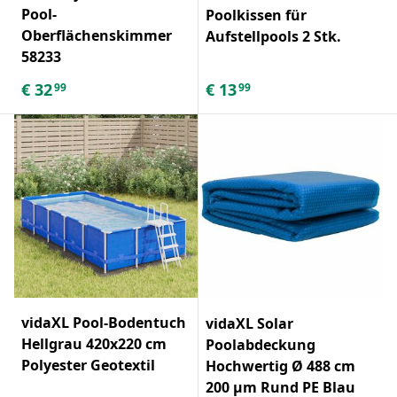
Pool-
Poolkissen für
Oberflächenskimmer
Aufstellpools 2 Stk.
58233
€
32
€
13
99
99
vidaXL Pool-Bodentuch
vidaXL Solar
Hellgrau 420x220 cm
Poolabdeckung
Polyester Geotextil
Hochwertig Ø 488 cm
200 μm Rund PE Blau