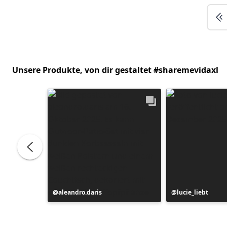
Unsere Produkte, von dir gestaltet #sharemevidaxl
Beitrag
aleandro.daris
Beitrag
lucie_liebt
veröffentlicht
veröffentlicht
von
von