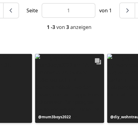
Seite
von 1
1 -3
von
3
anzeigen
Beitrag
mum3boys2022
Beitrag
diy_wohntr
veröffentlicht
veröffentlich
von
von