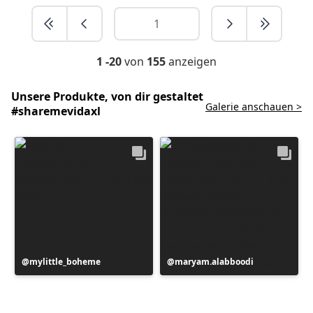
1 -20
von
155
anzeigen
Unsere Produkte, von dir gestaltet
Galerie anschauen >
#sharemevidaxl
Beitrag
mylittle_boheme
Beitrag
maryam.alabboodi
veröffentlicht
veröffentlicht
von
von