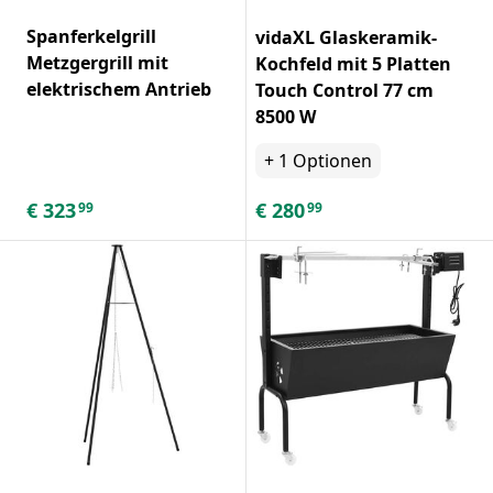
Spanferkelgrill
vidaXL Glaskeramik-
Metzgergrill mit
Kochfeld mit 5 Platten
elektrischem Antrieb
Touch Control 77 cm
8500 W
+
1
Optionen
€
323
€
280
99
99