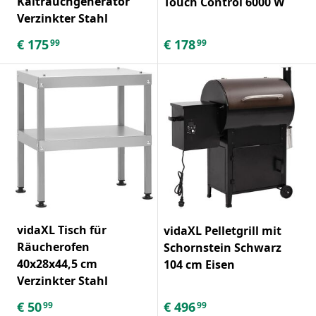
Kaltrauchgenerator
Touch Control 6000 W
Verzinkter Stahl
€
175
€
178
99
99
vidaXL Tisch für
vidaXL Pelletgrill mit
Räucherofen
Schornstein Schwarz
40x28x44,5 cm
104 cm Eisen
Verzinkter Stahl
€
50
€
496
99
99