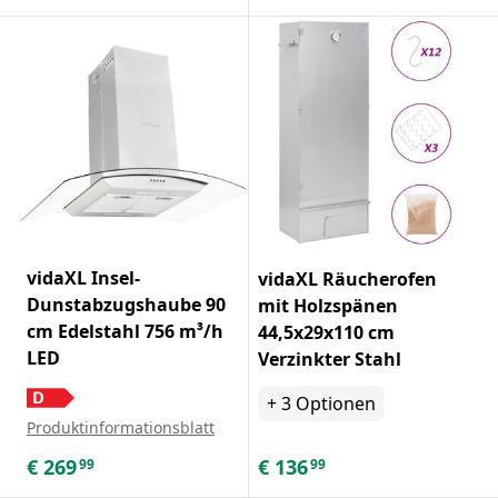
vidaXL Insel-
vidaXL Räucherofen
Dunstabzugshaube 90
mit Holzspänen
cm Edelstahl 756 m³/h
44,5x29x110 cm
LED
Verzinkter Stahl
+
3
Optionen
Produktinformationsblatt
€
269
€
136
99
99