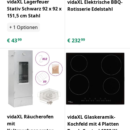
vidaXL Lagerfeuer
vidaXL Elektrische BBQ-
Stativ Schwarz 92 x 92 x
Rotisserie Edelstahl
151,5 cm Stahl
+
1
Optionen
€
43
€
232
99
99
vidaXL Räucherofen
vidaXL Glaskeramik-
mit
Kochfeld mit 4 Platten