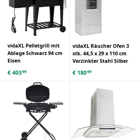
vidaXL Pelletgrill mit
vidaXL Räucher Ofen 3
Ablage Schwarz 94 cm
stk. 44,5 x 29 x 110 cm
Eisen
Verzinkter Stahl Silber
€
403
€
180
99
99