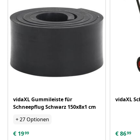
vidaXL Gummileiste für
vidaXL Sc
Schneepflug Schwarz 150x8x1 cm
+
27
Optionen
€
19
€
86
99
99