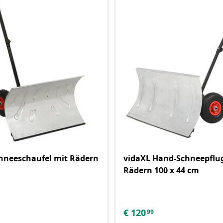
hneeschaufel mit Rädern
vidaXL Hand-Schneepflu
Rädern 100 x 44 cm
€
120
99