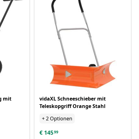
g mit
vidaXL Schneeschieber mit
Teleskopgriff Orange Stahl
+
2
Optionen
€
145
99