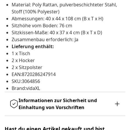
Material: Poly Rattan, pulverbeschichteter Stahl,
Stoff (100% Polyester)
Abmessungen: 40 x 44 x 108 cm (B x T x H)
Sitzhöhe vom Boden: 76 cm
Sitzkissen-Maße: 40 x 37 x 4 cm (B x T x D)
Zusammenbau erforderlich: Ja
Lieferung enthält:
1 x Tisch
2 x Hocker
2 x Sitzpolster
EAN:8720286247914
SKU:3064856
Brand:vidaXL
Informationen zur Sicherheit und
Einhaltung von Vorschriften
Hast du einen Artikel gekauft und bist