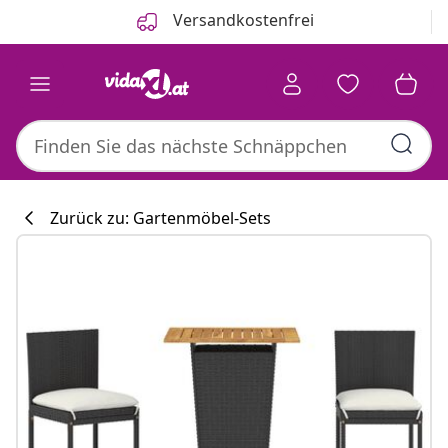
Zurück
Weiter
Versandkostenfrei
Zurück zu: Gartenmöbel-Sets
Küchenkollekti
#sharemevidaxl