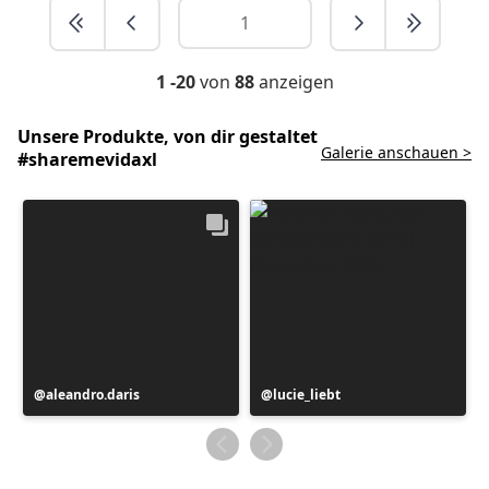
1 -20
von
88
anzeigen
Unsere Produkte, von dir gestaltet
Galerie anschauen >
#sharemevidaxl
Beitrag
aleandro.daris
Beitrag
lucie_liebt
veröffentlicht
veröffentlicht
von
von