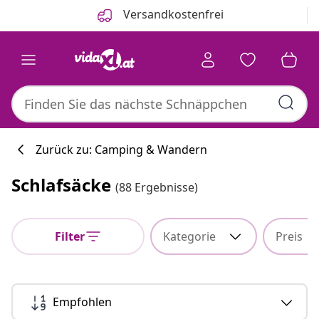
Zurück
Weiter
Versandkostenfrei
Zurück zu: Camping & Wandern
Schlafsäcke
(88 Ergebnisse)
Küchenkollekti
Filter
Kategorie
Preis
#sharemevidaxl
Empfohlen