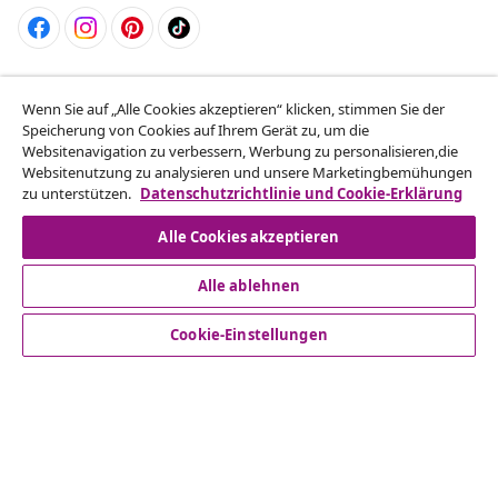
Vom Vertrag zurücktreten
Wenn Sie auf „Alle Cookies akzeptieren“ klicken, stimmen Sie der
Reiche einen Widerrufsantrag für deine Bestellung
Speicherung von Cookies auf Ihrem Gerät zu, um die
ein.
Websitenavigation zu verbessern, Werbung zu personalisieren,die
Websitenutzung zu analysieren und unsere Marketingbemühungen
zu unterstützen.
Datenschutzrichtlinie und Cookie-Erklärung
Vom Vertrag zurücktreten
Alle Cookies akzeptieren
Alle ablehnen
Kundenservice
Cookie-Einstellungen
Business
vidaXL
Mehr entdecken