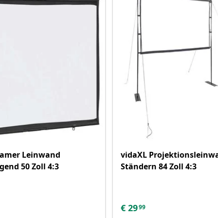
eamer Leinwand
vidaXL Projektionsleinw
nd 50 Zoll 4:3
Ständern 84 Zoll 4:3
€
29
99