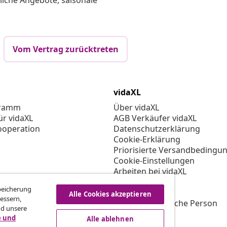
liche Angebote, saisonale
Vom Vertrag zurücktreten
vidaXL
gramm
Über vidaXL
ür vidaXL
AGB Verkäufer vidaXL
ooperation
Datenschutzerklärung
Cookie-Erklärung
Priorisierte Versandbedingu
Cookie-Einstellungen
Arbeiten bei vidaXL
Impressum
Speicherung
Sicherheit
Alle Cookies akzeptieren
essern,
EU Verantwortliche Person
nd unsere
EPR-Richtlinie
e und
Alle ablehnen
Barrierefreiheit