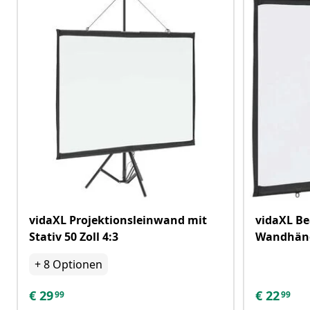
vidaXL Projektionsleinwand mit
vidaXL B
Stativ 50 Zoll 4:3
Wandhänge
+
8
Optionen
€
29
€
22
99
99