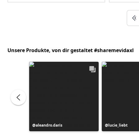
Unsere Produkte, von dir gestaltet #sharemevidaxl
Beitrag
aleandro.daris
Beitrag
lucie_liebt
veröffentlicht
veröffentlicht
von
von