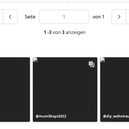
Seite
von 1
1 -3
von
3
anzeigen
Beitrag
mum3boys2022
Beitrag
diy_wohntr
veröffentlicht
veröffentlich
von
von