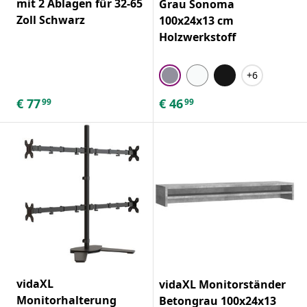
mit 2 Ablagen für 32-65
Grau Sonoma
Zoll Schwarz
100x24x13 cm
Holzwerkstoff
+6
€
77
€
46
99
99
vidaXL
vidaXL Monitorständer
Monitorhalterung
Betongrau 100x24x13