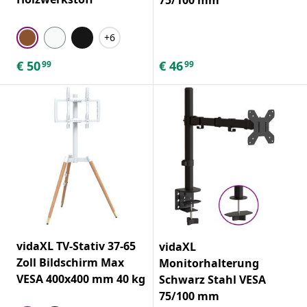
+6
€
50
€
46
99
99
vidaXL TV-Stativ 37-65
vidaXL
Zoll Bildschirm Max
Monitorhalterung
VESA 400x400 mm 40 kg
Schwarz Stahl VESA
75/100 mm