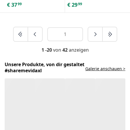
€
37
€
29
99
99
1 -20
von
42
anzeigen
Unsere Produkte, von dir gestaltet
Galerie anschauen >
#sharemevidaxl
Schreib uns einfach!
Zum Hilfecenter
Empfohlen
Chatte mit uns