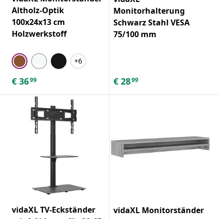
Altholz-Optik
Monitorhalterung
100x24x13 cm
Schwarz Stahl VESA
Holzwerkstoff
75/100 mm
+6
€
36
€
28
99
99
vidaXL TV-Eckständer
vidaXL Monitorständer