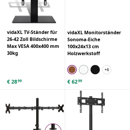
vidaXL TV-Ständer für
vidaXL Monitorständer
26-42 Zoll Bildschirme
Sonoma-Eiche
Max VESA 400x400 mm
100x24x13 cm
30kg
Holzwerkstoff
+6
€
28
€
62
99
99