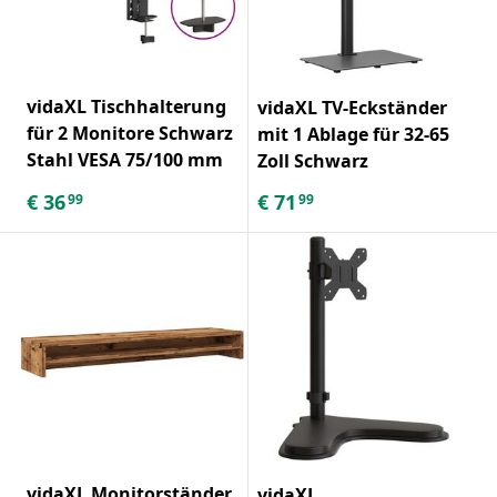
vidaXL Tischhalterung
vidaXL TV-Eckständer
für 2 Monitore Schwarz
mit 1 Ablage für 32-65
Stahl VESA 75/100 mm
Zoll Schwarz
€
36
€
71
99
99
vidaXL Monitorständer
vidaXL