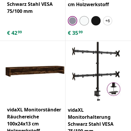
Schwarz Stahl VESA
cm Holzwerkstoff
75/100 mm
+6
€
42
€
35
99
99
vidaXL Monitorständer
vidaXL
Räuchereiche
Monitorhalterung
100x24x13 cm
Schwarz Stahl VESA
Holzwerkstoff
75/100 mm