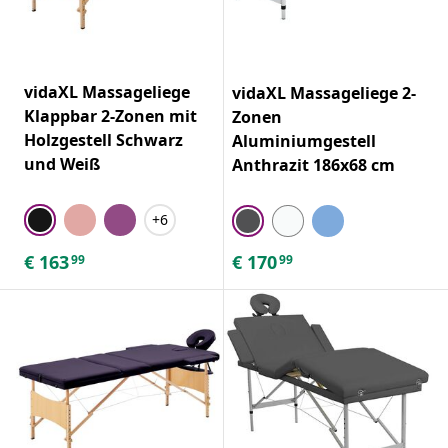
vidaXL Massageliege
vidaXL Massageliege 2-
Klappbar 2-Zonen mit
Zonen
Holzgestell Schwarz
Aluminiumgestell
und Weiß
Anthrazit 186x68 cm
+6
€
163
€
170
99
99