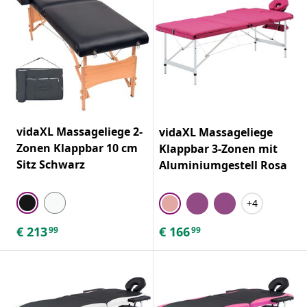
vidaXL Massageliege 2-
vidaXL Massageliege
Zonen Klappbar 10 cm
Klappbar 3-Zonen mit
Sitz Schwarz
Aluminiumgestell Rosa
+4
€
213
€
166
99
99