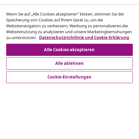
Vom Vertrag zurücktreten
Wenn Sie auf „Alle Cookies akzeptieren“ klicken, stimmen Sie der
Reiche einen Widerrufsantrag für deine Bestellung
Speicherung von Cookies auf Ihrem Gerät zu, um die
Websitenavigation zu verbessern, Werbung zu personalisieren,die
ein.
Websitenutzung zu analysieren und unsere Marketingbemühungen
zu unterstützen.
Datenschutzrichtlinie und Cookie-Erklärung
Vom Vertrag zurücktreten
Alle Cookies akzeptieren
Alle ablehnen
Kundenservice
Cookie-Einstellungen
Business
vidaXL
Mehr entdecken