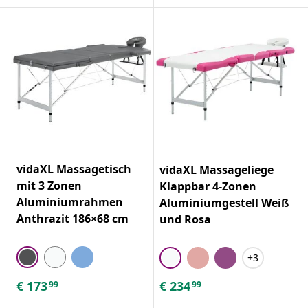
vidaXL Massagetisch
vidaXL Massageliege
mit 3 Zonen
Klappbar 4-Zonen
Aluminiumrahmen
Aluminiumgestell Weiß
Anthrazit 186×68 cm
und Rosa
+3
€
173
€
234
99
99