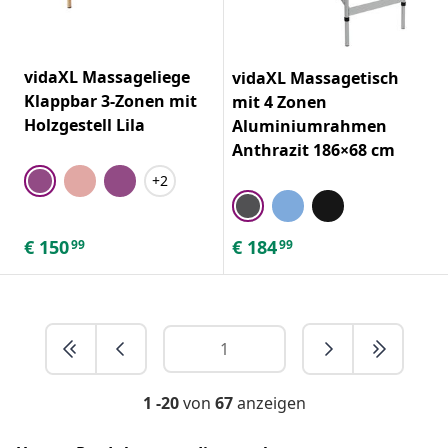
vidaXL Massageliege
vidaXL Massagetisch
Klappbar 3-Zonen mit
mit 4 Zonen
Holzgestell Lila
Aluminiumrahmen
Anthrazit 186×68 cm
+2
€
150
€
184
99
99
1 -20
von
67
anzeigen