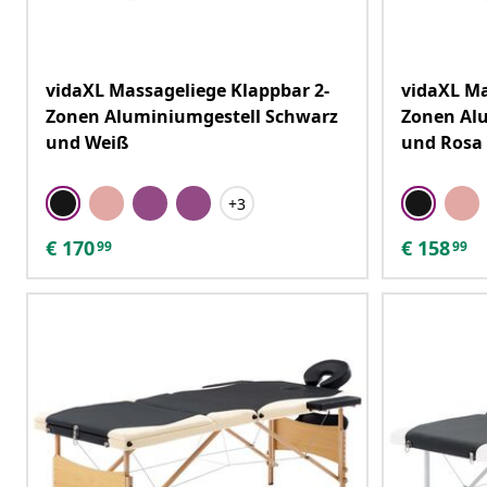
vidaXL Massageliege Klappbar 2-
vidaXL Ma
Zonen Aluminiumgestell Schwarz
Zonen Al
und Weiß
und Rosa
+3
€
170
€
158
99
99