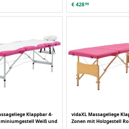
€
428
99
ssageliege Klappbar 4-
vidaXL Massageliege Kla
uminiumgestell Weiß und
Zonen mit Holzgestell R