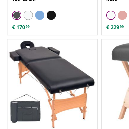
€
170
€
229
99
99