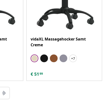
Samt
vidaXL Massagehocker Samt
Creme
+7
€
51
99