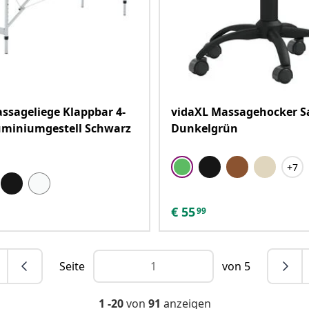
ssageliege Klappbar 4-
vidaXL Massagehocker 
uminiumgestell Schwarz
Dunkelgrün
+7
€
55
99
Seite
von 5
1 -20
von
91
anzeigen