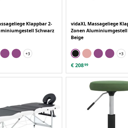
ssageliege Klappbar 2-
vidaXL Massageliege Kla
uminiumgestell Schwarz
Zonen Aluminiumgestell
Beige
+3
+3
€
208
99