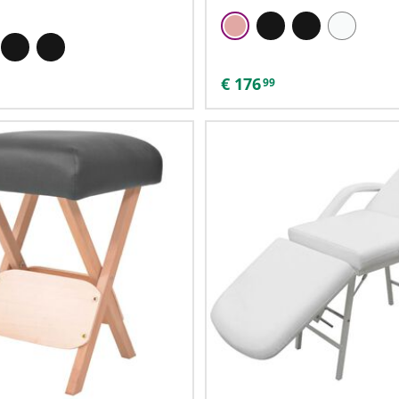
€
176
99