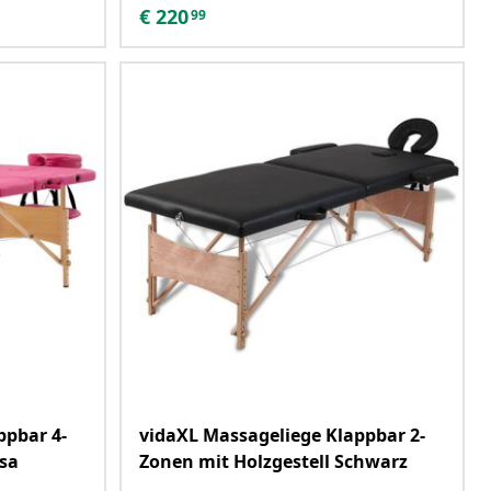
€
220
99
ppbar 4-
vidaXL Massageliege Klappbar 2-
osa
Zonen mit Holzgestell Schwarz