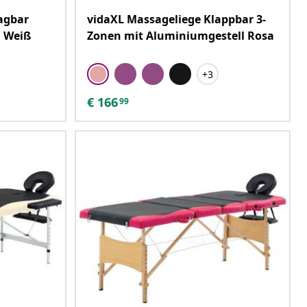
agbar
vidaXL Massageliege Klappbar 3-
m Weiß
Zonen mit Aluminiumgestell Rosa
+3
€
166
99