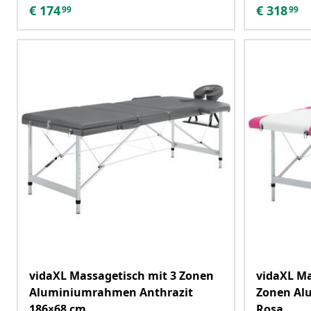
€
174
€
318
99
99
vidaXL Massagetisch mit 3 Zonen
vidaXL Ma
Aluminiumrahmen Anthrazit
Zonen Al
186×68 cm
Rosa