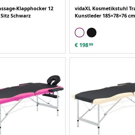
assage-Klapphocker 12
vidaXL Kosmetikstuhl Tr
 Sitz Schwarz
Kunstleder 185×78×76 c
€
198
99