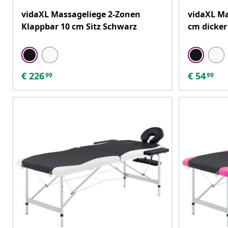
vidaXL Massageliege 2-Zonen
vidaXL M
Klappbar 10 cm Sitz Schwarz
cm dicker
€
226
€
54
99
99