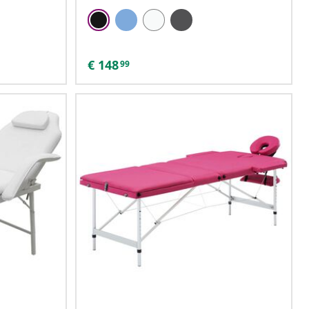
€
148
99