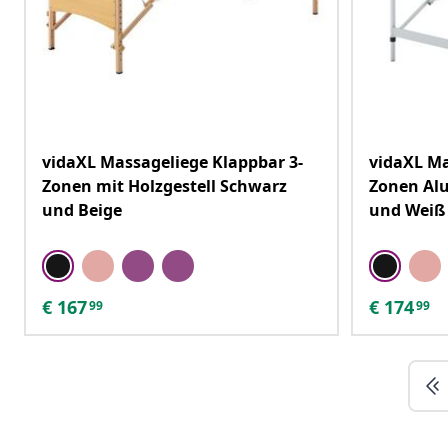
vidaXL Massageliege Klappbar 3-
vidaXL Ma
Zonen mit Holzgestell Schwarz
Zonen Al
und Beige
und Weiß
€
167
€
174
99
99