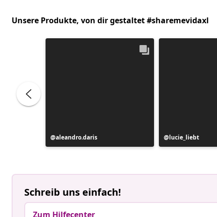
Unsere Produkte, von dir gestaltet #sharemevidaxl
Beitrag
aleandro.daris
Beitrag
lucie_liebt
veröffentlicht
veröffentlicht
von
von
Schreib uns einfach!
Zum Hilfecenter