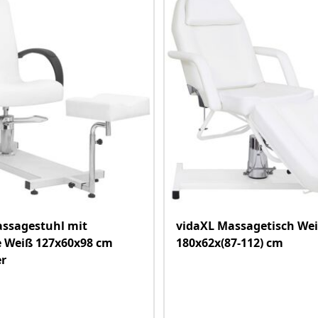
assagestuhl mit
vidaXL Massagetisch We
e Weiß 127x60x98 cm
180x62x(87-112) cm
er