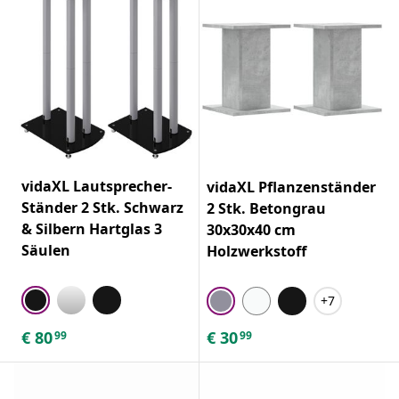
vidaXL Lautsprecher-
vidaXL Pflanzenständer
Ständer 2 Stk. Schwarz
2 Stk. Betongrau
& Silbern Hartglas 3
30x30x40 cm
Säulen
Holzwerkstoff
+7
€
80
€
30
99
99