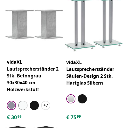
vidaXL
vidaXL
Lautsprecherständer 2
Lautsprecherständer
Stk. Betongrau
Säulen-Design 2 Stk.
30x30x40 cm
Hartglas Silbern
Holzwerkstoff
+7
€
30
€
75
99
99