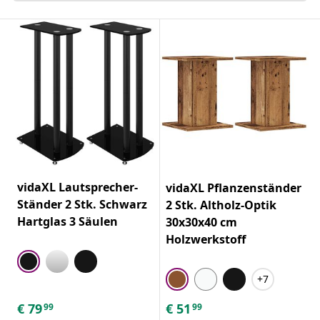
vidaXL Lautsprecher-
vidaXL Pflanzenständer
Ständer 2 Stk. Schwarz
2 Stk. Altholz-Optik
Hartglas 3 Säulen
30x30x40 cm
Holzwerkstoff
+7
€
79
€
51
99
99