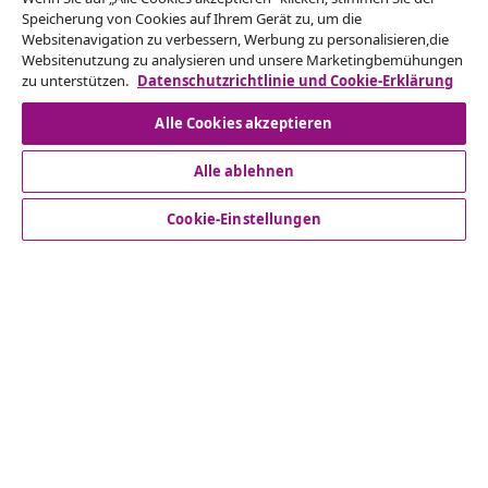
Reiche einen Widerrufsantrag für deine Bestellung
Speicherung von Cookies auf Ihrem Gerät zu, um die
Websitenavigation zu verbessern, Werbung zu personalisieren,die
ein.
Websitenutzung zu analysieren und unsere Marketingbemühungen
zu unterstützen.
Datenschutzrichtlinie und Cookie-Erklärung
Vom Vertrag zurücktreten
Alle Cookies akzeptieren
Alle ablehnen
Kundenservice
Cookie-Einstellungen
Business
vidaXL
Mehr entdecken