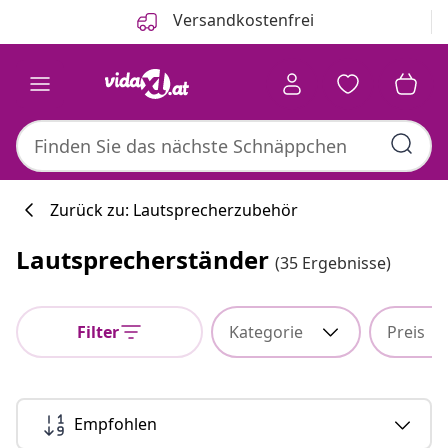
Zurück
Weiter
Versandkostenfrei
Zurück zu: Lautsprecherzubehör
Lautsprecherständer
(35 Ergebnisse)
Küchenkollekti
Filter
Kategorie
Preis
#sharemevidaxl
Empfohlen