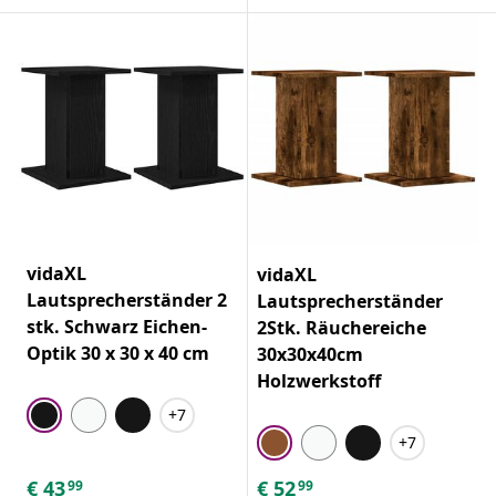
vidaXL
vidaXL
Lautsprecherständer 2
Lautsprecherständer
stk. Schwarz Eichen-
2Stk. Räuchereiche
Optik 30 x 30 x 40 cm
30x30x40cm
Holzwerkstoff
+7
+7
€
43
€
52
99
99