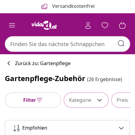
Zurück
Weiter
Versandkostenfrei
Zurück zu: Gartenpflege
Gartenpflege-Zubehör
(26 Ergebnisse)
Küchenkollekti
Filter
Kategorie
Preis
#sharemevidaxl
Empfohlen