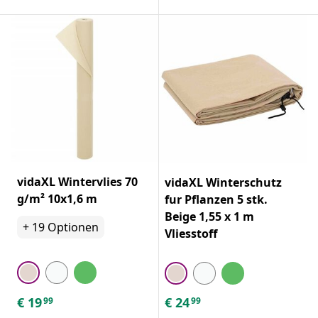
vidaXL Wintervlies 70
vidaXL Winterschutz
g/m² 10x1,6 m
fur Pflanzen 5 stk.
Beige 1,55 x 1 m
+
19
Optionen
Vliesstoff
€
19
€
24
99
99