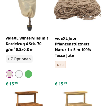
vidaXL Wintervlies mit
vidaXL Jute
Kordelzug 4 Stk. 70
Pflanzenstütznetz
g/m² 0,8x0,8 m
Natur 1 x 5 m 100%
Tossa Jute
+
7
Optionen
Neu
€
15
€
15
99
99