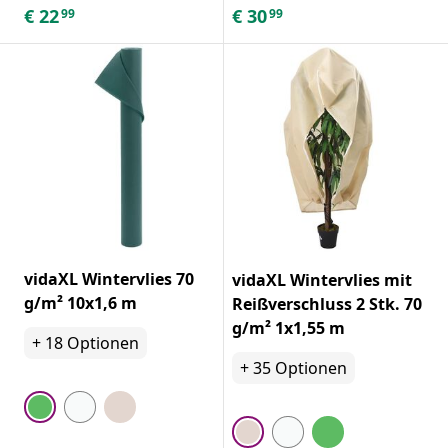
€
22
€
30
99
99
vidaXL Wintervlies 70
vidaXL Wintervlies mit
g/m² 10x1,6 m
Reißverschluss 2 Stk. 70
g/m² 1x1,55 m
+
18
Optionen
+
35
Optionen