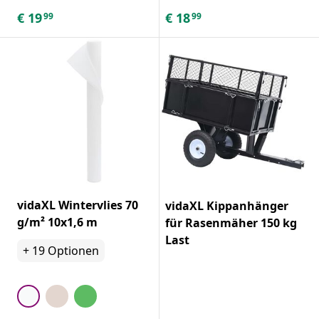
€
19
€
18
99
99
vidaXL Wintervlies 70
vidaXL Kippanhänger
g/m² 10x1,6 m
für Rasenmäher 150 kg
Last
+
19
Optionen