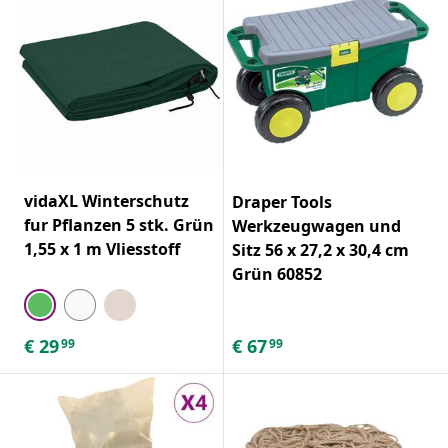
vidaXL Winterschutz
Draper Tools
fur Pflanzen 5 stk. Grün
Werkzeugwagen und
1,55 x 1 m Vliesstoff
Sitz 56 x 27,2 x 30,4 cm
Grün 60852
€
29
€
67
99
99