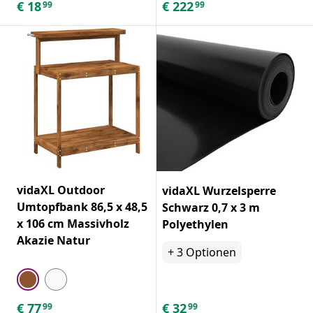
€
18
€
222
99
99
vidaXL Outdoor
vidaXL Wurzelsperre
Umtopfbank 86,5 x 48,5
Schwarz 0,7 x 3 m
x 106 cm Massivholz
Polyethylen
Akazie Natur
+
3
Optionen
€
77
€
32
99
99