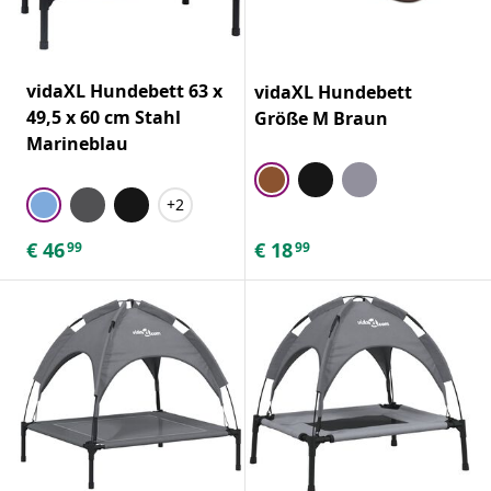
vidaXL Hundebett 63 x
vidaXL Hundebett
49,5 x 60 cm Stahl
Größe M Braun
Marineblau
+2
€
46
€
18
99
99