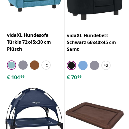
vidaXL Hundesofa
vidaXL Hundebett
Türkis 72x45x30 cm
Schwarz 66x40x45 cm
Plüsch
Samt
+5
+2
€
104
€
70
99
99