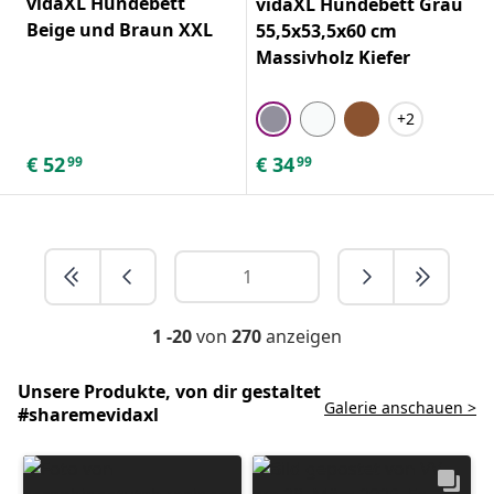
vidaXL Hundebett
vidaXL Hundebett Grau
Beige und Braun XXL
55,5x53,5x60 cm
Massivholz Kiefer
+2
€
52
€
34
99
99
1 -20
von
270
anzeigen
Unsere Produkte, von dir gestaltet
Galerie anschauen >
#sharemevidaxl