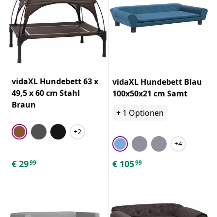
vidaXL Hundebett 63 x
vidaXL Hundebett Blau
49,5 x 60 cm Stahl
100x50x21 cm Samt
Braun
+
1
Optionen
+2
+4
€
29
€
105
99
99