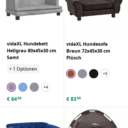
vidaXL Hundebett
vidaXL Hundesofa
Hellgrau 80x45x30 cm
Braun 72x45x30 cm
Samt
Plüsch
+
1
Optionen
+5
+4
€
84
€
83
99
99