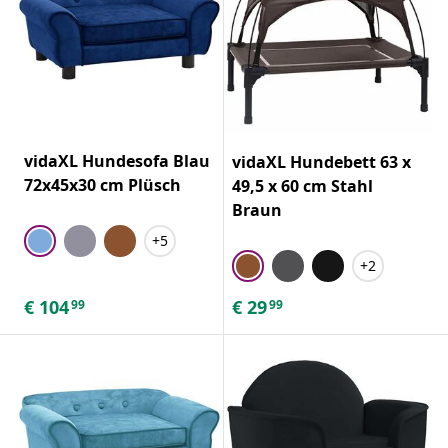
vidaXL Hundesofa Blau
vidaXL Hundebett 63 x
72x45x30 cm Plüsch
49,5 x 60 cm Stahl
Braun
+5
+2
€
104
€
29
99
99