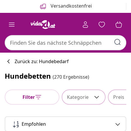
Zurück
Weiter
Versandkostenfrei
Zurück zu: Hundebedarf
Hundebetten
(270 Ergebnisse)
Küchenkollekti
Filter
Kategorie
Preis
#sharemevidaxl
Empfohlen