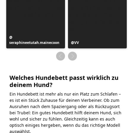
Beitrag
seraphineetutah.mainecoon
veröffentlicht
Beitrag
VV
von
veröffentlicht
von
Welches Hundebett passt wirklich zu
deinem Hund?
Ein Hundebett ist mehr als nur ein Platz zum Schlafen –
es ist ein Stück Zuhause für deinen Vierbeiner. Ob zum
Ausruhen nach dem Spaziergang oder als Rückzugsort
bei Trubel: Ein gutes Hundebett hilft deinem Hund, sich
wohl und sicher zu fühlen. Gleichzeitig kann es auch
optisch einiges hergeben, wenn du das richtige Modell
auswählst.