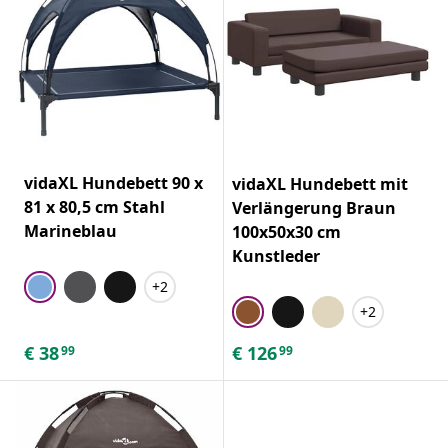
vidaXL Hundebett 90 x
vidaXL Hundebett mit
81 x 80,5 cm Stahl
Verlängerung Braun
Marineblau
100x50x30 cm
Kunstleder
+2
+2
€
38
€
126
99
99