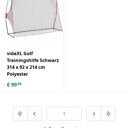
vidaXL Golf
Trainingshilfe Schwarz
314 x 92 x 214 cm
Polyester
€
99
99