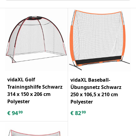
vidaXL Golf
vidaXL Baseball-
Trainingshilfe Schwarz
Übungsnetz Schwarz
314 x 150 x 206 cm
250 x 106,5 x 210 cm
Polyester
Polyester
€
94
€
82
99
99