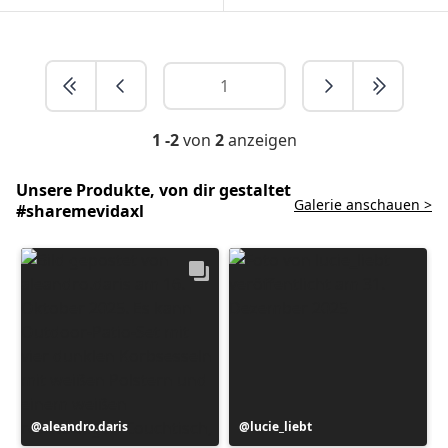
1 -2
von
2
anzeigen
Unsere Produkte, von dir gestaltet
Galerie anschauen >
#sharemevidaxl
Beitrag
aleandro.daris
Beitrag
lucie_liebt
veröffentlicht
veröffentlicht