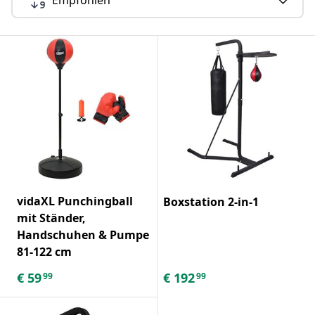
vidaXL Punchingball
Boxstation 2-in-1
mit Ständer,
Handschuhen & Pumpe
81-122 cm
€
59
€
192
99
99