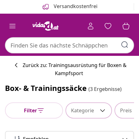
Zurück
Weiter
Versandkostenfrei
Zurück zu: Trainingsausrüstung für Boxen &
Kampfsport
Küchenkollekti
Box- & Trainingssäcke
(3 Ergebnisse)
Filter
Kategorie
Preis
#sharemevidaxl
Empfohlen