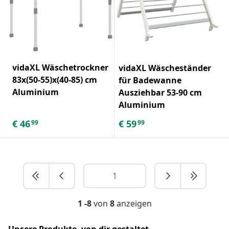
vidaXL Wäschetrockner
vidaXL Wäscheständer
83x(50-55)x(40-85) cm
für Badewanne
Aluminium
Ausziehbar 53-90 cm
Aluminium
€
46
€
59
99
99
1 -8
von
8
anzeigen
Unsere Produkte, von dir gestaltet