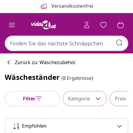
Zurück
Weiter
Versandkostenfrei
Zurück zu: Wäschezubehör
Wäscheständer
(8 Ergebnisse)
Küchenkollekti
Filter
Kategorie
Preis
#sharemevidaxl
Empfohlen