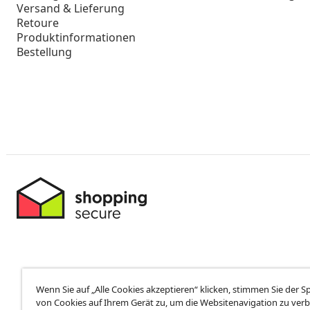
Aktionen und Neuheiten von vidaXL erhalten.
Vom Vertrag zurücktreten
Reiche einen Widerrufsantrag für deine Bestellung ein.
Kundenservice
Business
Bestellung verfolgen
Partnerpro
Mein Konto
Produktion f
Zahlung
Marketing-K
Versand & Lieferung
Retoure
Produktinformationen
Bestellung
Wenn Sie auf „Alle Cookies akzeptieren“ klicken, stimmen Sie der 
von Cookies auf Ihrem Gerät zu, um die Websitenavigation zu verb