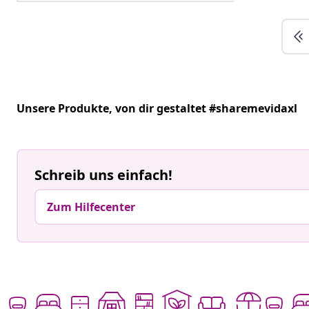
Unsere Produkte, von dir gestaltet #sharemevidaxl
Beitrag
aleandro.daris
Beitrag
lucie_liebt
veröffentlicht
veröffentlicht
von
von