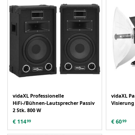
vidaXL Professionelle
vidaXL Pa
HiFi-/Bühnen-Lautsprecher Passiv
Visierung
2 Stk. 800 W
€
114
€
60
99
99