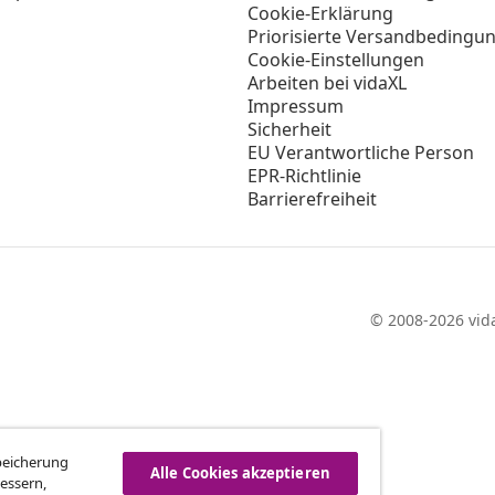
Vom Vertrag zurücktreten
vidaXL
gramm
Über vidaXL
ür vidaXL
AGB Verkäufer vidaXL
ooperation
Datenschutzerklärung
Cookie-Erklärung
Priorisierte Versandbedingu
Cookie-Einstellungen
Arbeiten bei vidaXL
Impressum
Sicherheit
EU Verantwortliche Person
EPR-Richtlinie
Speicherung
Alle Cookies akzeptieren
Barrierefreiheit
essern,