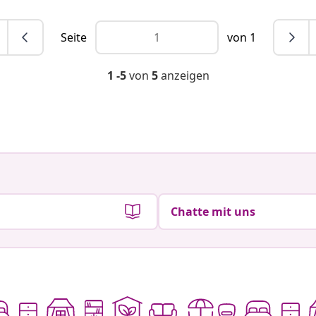
Seite
von 1
1 -5
von
5
anzeigen
Beitrag
mum3boys2022
Beitrag
mydecodrea
veröffentlicht
veröffentlich
von
von