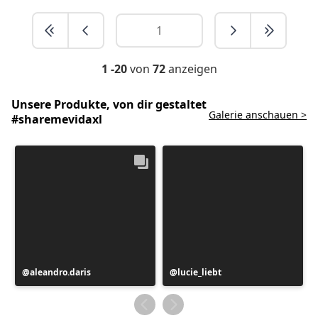
1 -20
von
72
anzeigen
Unsere Produkte, von dir gestaltet
Galerie anschauen >
#sharemevidaxl
Beitrag
aleandro.daris
Beitrag
lucie_liebt
veröffentlicht
veröffentlicht
von
von