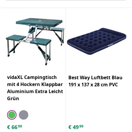
vidaXL Campingtisch
Best Way Luftbett Blau
mit 4 Hockern Klappbar
191 x 137 x 28 cm PVC
Aluminium Extra Leicht
Grün
€
66
€
49
99
99