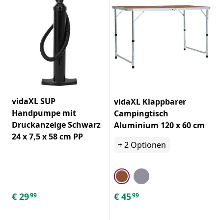
vidaXL SUP
vidaXL Klappbarer
Handpumpe mit
Campingtisch
Druckanzeige Schwarz
Aluminium 120 x 60 cm
24 x 7,5 x 58 cm PP
+
2
Optionen
€
29
€
45
99
99