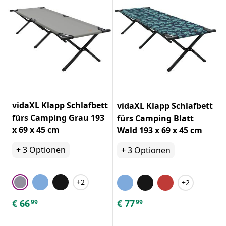
vidaXL Klapp Schlafbett
vidaXL Klapp Schlafbett
fürs Camping Grau 193
fürs Camping Blatt
x 69 x 45 cm
Wald 193 x 69 x 45 cm
+
3
Optionen
+
3
Optionen
+2
+2
€
66
€
77
99
99