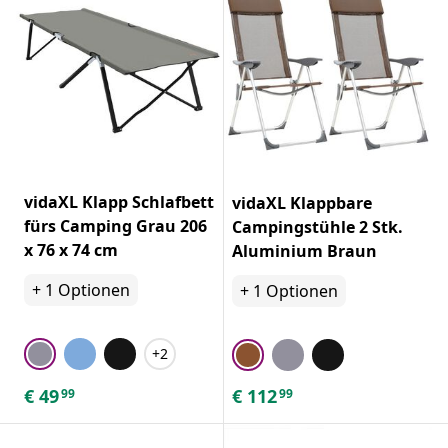
vidaXL Klapp Schlafbett
vidaXL Klappbare
fürs Camping Grau 206
Campingstühle 2 Stk.
x 76 x 74 cm
Aluminium Braun
+
1
Optionen
+
1
Optionen
+2
€
49
€
112
99
99