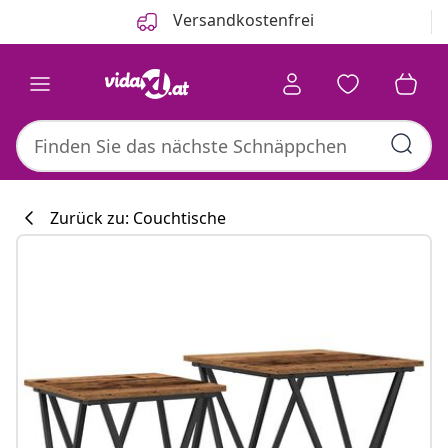
Zurück
Weiter
Versandkostenfrei
Zurück zu: Couchtische
Küchenkollekti
#sharemevidaxl