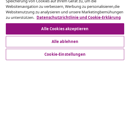
Speicherung von Cookies auf Ihrem Gerät zu, um die
Reiche einen Widerrufsantrag für deine Bestellung
Websitenavigation zu verbessern, Werbung zu personalisieren,die
Websitenutzung zu analysieren und unsere Marketingbemühungen
ein.
zu unterstützen.
Datenschutzrichtlinie und Cookie-Erklärung
Vom Vertrag zurücktreten
Alle Cookies akzeptieren
Alle ablehnen
Kundenservice
Cookie-Einstellungen
Business
vidaXL
Mehr entdecken