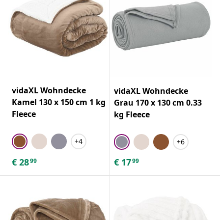
vidaXL Wohndecke
vidaXL Wohndecke
Kamel 130 x 150 cm 1 kg
Grau 170 x 130 cm 0.33
Fleece
kg Fleece
+4
+6
€
28
€
17
99
99