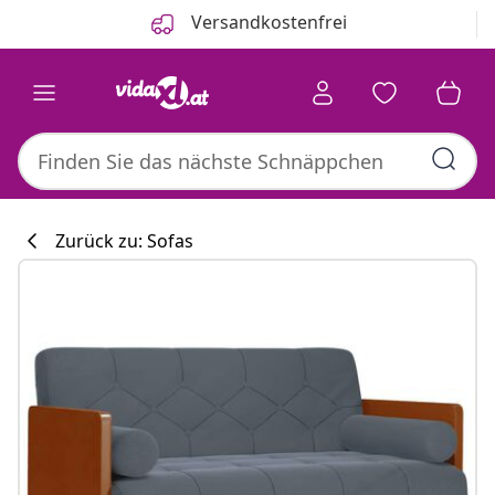
Zurück
Weiter
Versandkostenfrei
Zurück zu: Sofas
Küchenkollekti
#sharemevidaxl