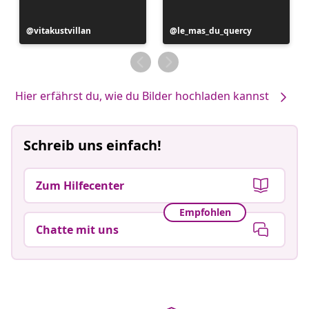
Beitrag
vitakustvillan
Beitrag
le_mas_du_quercy
veröffentlicht
veröffentlicht
von
von
Hier erfährst du, wie du Bilder hochladen kannst
Schreib uns einfach!
Zum Hilfecenter
Empfohlen
Chatte mit uns