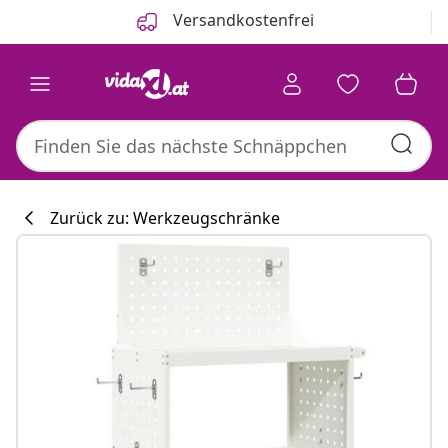
Zurück
Weiter
Versandkostenfrei
Zurück zu: Werkzeugschränke
Küchenkollekti
#sharemevidaxl