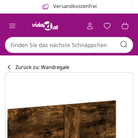
Zurück
Weiter
Versandkostenfrei
Zurück zu: Wandregale
Küchenkollekti
#sharemevidaxl