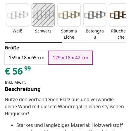
Weiß
Schwarz
Sonoma
Betongra
Räuchere
Eiche
u
iche
Größe
159 x 18 x 65 cm
129 x 18 x 42 cm
99
€
56
Inkl. Mwst.
Beschreibung
Nutze den vorhandenen Platz aus und verwandle
deine Wand mit diesem Wandregal in einen stylischen
Hingucker!
Starkes und langlebiges Material: Holzwerkstoff