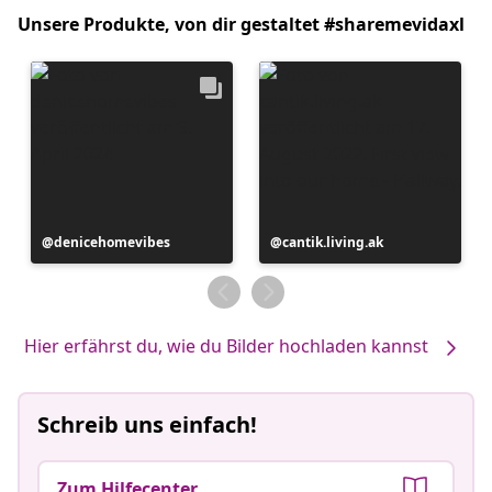
Unsere Produkte, von dir gestaltet #sharemevidaxl
Beitrag
denicehomevibes
Beitrag
cantik.living.ak
veröffentlicht
veröffentlicht
von
von
Hier erfährst du, wie du Bilder hochladen kannst
Schreib uns einfach!
Zum Hilfecenter