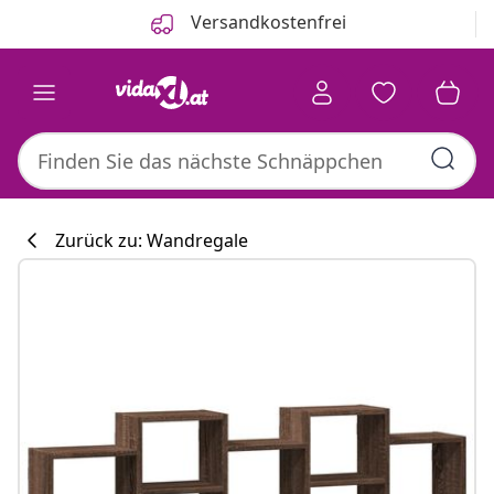
Zurück
Weiter
Versandkostenfrei
Zurück zu: Wandregale
Küchenkollekti
#sharemevidaxl