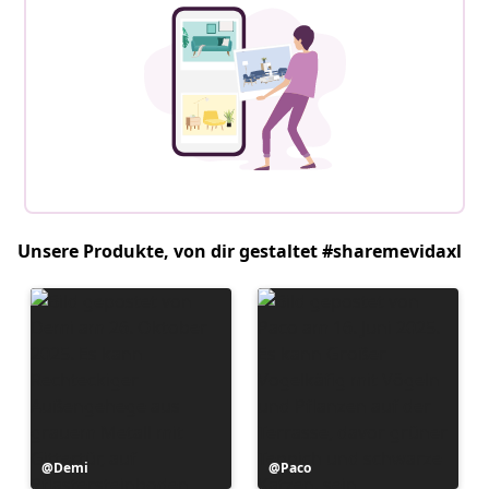
Unsere Produkte, von dir gestaltet #sharemevidaxl
Beitrag
Demi
Beitrag
Paco
veröffentlicht
veröffentlicht