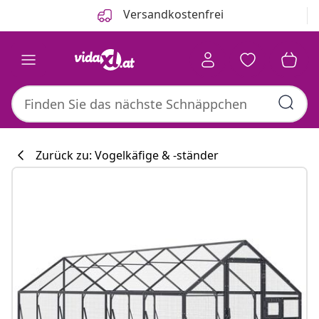
Zurück
Weiter
Versandkostenfrei
Zurück zu: Vogelkäfige & -ständer
Küchenkollekti
#sharemevidaxl