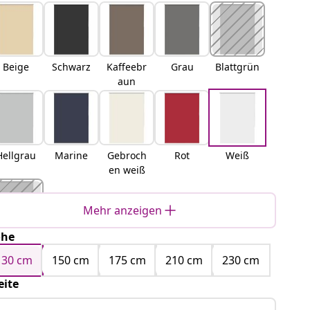
Beige
Schwarz
Kaffeebr
Grau
Blattgrün
aun
Hellgrau
Marine
Gebroch
Rot
Weiß
en weiß
Mehr anzeigen
öhe
Gelb
130 cm
150 cm
175 cm
210 cm
230 cm
eite