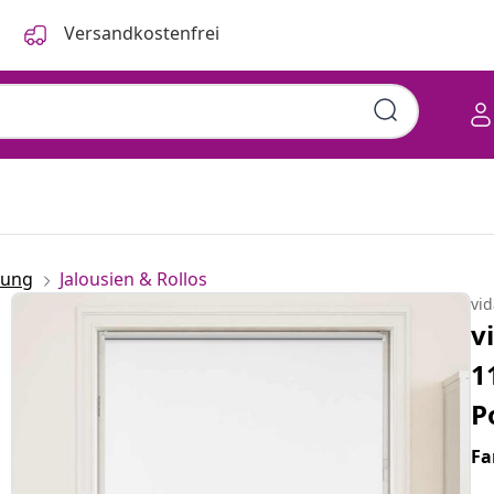
Versandkostenfrei
rung
Jalousien & Rollos
vi
v
1
P
Fa