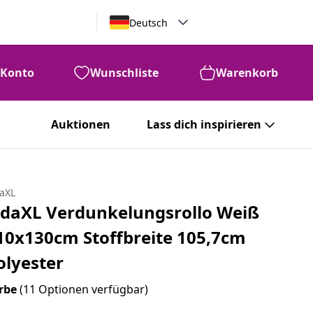
Deutsch
Konto
Wunschliste
Warenkorb
Auktionen
Lass dich inspirieren
daXL
idaXL Verdunkelungsrollo Weiß
10x130cm Stoffbreite 105,7cm
olyester
rbe
(11 Optionen verfügbar)