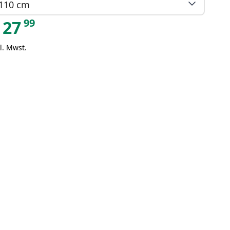
110 cm
99
27
l. Mwst.