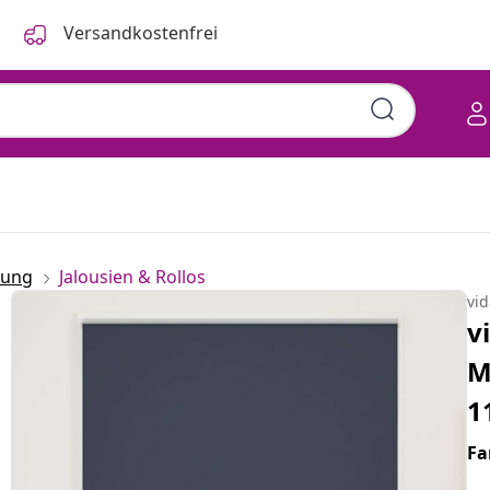
Versandkostenfrei
rung
Jalousien & Rollos
vi
v
M
1
Fa