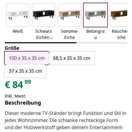
Weiß
Schwarz
Sonoma-
Betongra
Räuchere
Eichen-
Eiche
u
iche
Optik
Größe
100 x 35 x 35 cm
68,5 x 35 x 35 cm
37 x 35 x 35 cm
99
€
84
Inkl. Mwst.
Beschreibung
Dieser moderne TV-Ständer bringt Funktion und Stil in
jedes Wohnzimmer. Die schlanke rechteckige Form
und der Holzwerkstoff geben deinem Entertainment-