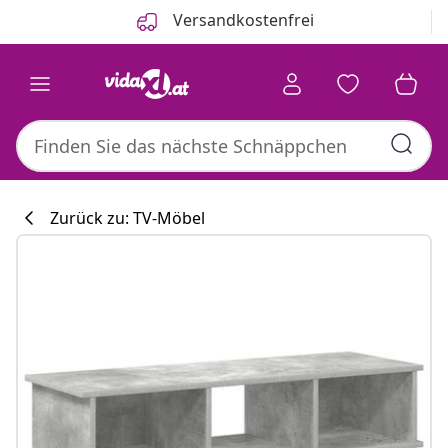
Zurück
Weiter
Versandkostenfrei
Zurück zu: TV-Möbel
Küchenkollekti
#sharemevidaxl