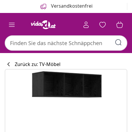
Zurück
Weiter
Versandkostenfrei
Zurück zu: TV-Möbel
Küchenkollekti
#sharemevidaxl