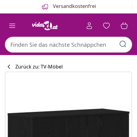
Zurück
Weiter
Versandkostenfrei
Zurück zu: TV-Möbel
Küchenkollekti
#sharemevidaxl