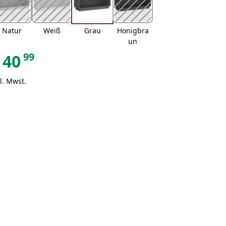
Natur
Weiß
Grau
Honigbra
un
99
40
l. Mwst.