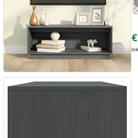
€
Ink