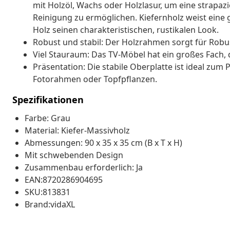
mit Holzöl, Wachs oder Holzlasur, um eine strapaz
Reinigung zu ermöglichen. Kiefernholz weist eine
Holz seinen charakteristischen, rustikalen Look.
Robust und stabil: Der Holzrahmen sorgt für Robust
Viel Stauraum: Das TV-Möbel hat ein großes Fach, d
Präsentation: Die stabile Oberplatte ist ideal zu
Fotorahmen oder Topfpflanzen.
Spezifikationen
Farbe: Grau
Material: Kiefer-Massivholz
Abmessungen: 90 x 35 x 35 cm (B x T x H)
Mit schwebenden Design
Zusammenbau erforderlich: Ja
EAN:8720286904695
SKU:813831
Brand:vidaXL