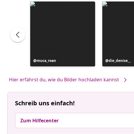
Beitrag
muca_roan
Beitrag
die_denise__
veröffentlicht
veröffentlicht
von
von
Hier erfährst du, wie du Bilder hochladen kannst
Schreib uns einfach!
Zum Hilfecenter