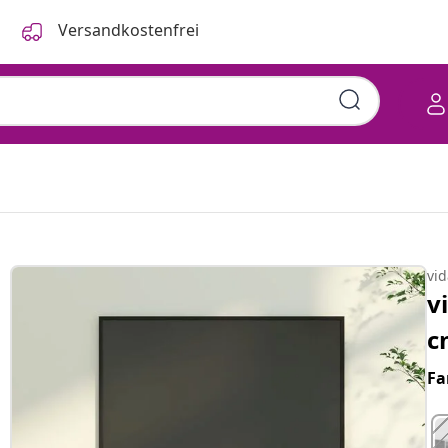
Versandkostenfrei
vi
v
c
Fa