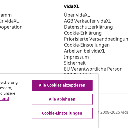
vidaXL
gramm
Über vidaXL
ür vidaXL
AGB Verkäufer vidaXL
ooperation
Datenschutzerklärung
Cookie-Erklärung
Priorisierte Versandbedingu
Cookie-Einstellungen
Arbeiten bei vidaXL
Impressum
Sicherheit
EU Verantwortliche Person
EPR-Richtlinie
Barrierefreiheit
Speicherung
Alle Cookies akzeptieren
essern,
nd unsere
e und
Alle ablehnen
© 2008-2026 vida
Cookie-Einstellungen