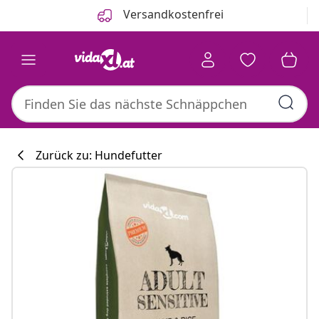
Zurück
Weiter
Versandkostenfrei
Zurück zu: Hundefutter
Küchenkollekti
#sharemevidaxl