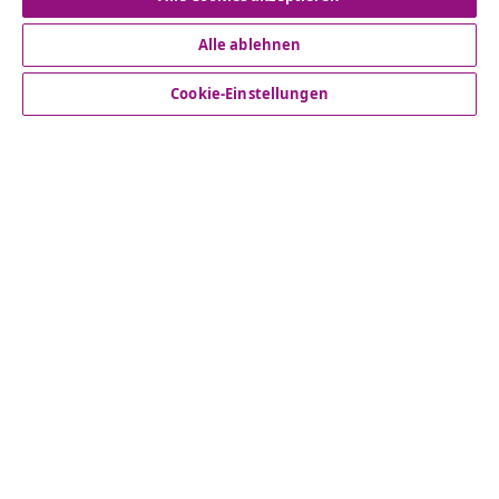
Alle ablehnen
Kundenservice
Cookie-Einstellungen
Business
vidaXL
Mehr entdecken
© 2008-2026 vidaXL - www.vidaxl.at ist eine Webseite von
vidaXL Marketplace Europe B.V.