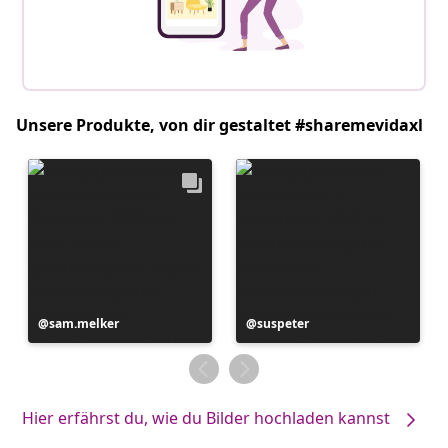
Unsere Produkte, von dir gestaltet #sharemevidaxl
Beitrag
sam.melker
Beitrag
suspeter
veröffentlicht
veröffentlicht
von
von
Hier erfährst du, wie du Bilder hochladen kannst