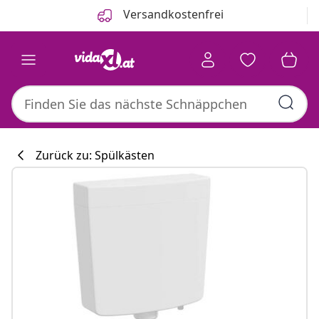
Zurück
Weiter
Versandkostenfrei
Zurück zu: Spülkästen
Küchenkollekti
#sharemevidaxl