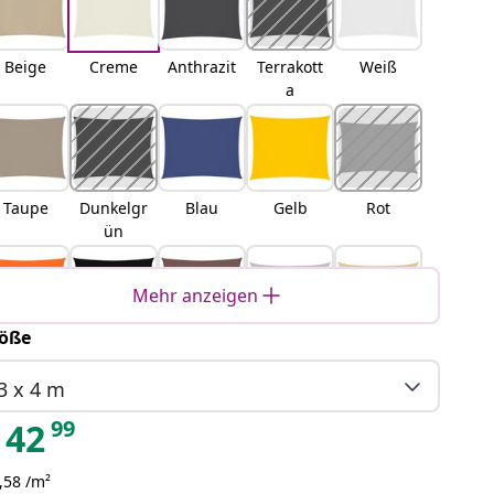
Beige
Creme
Anthrazit
Terrakott
Weiß
a
Taupe
Dunkelgr
Blau
Gelb
Rot
ün
Mehr anzeigen
öße
Orange
Schwarz
Braun
Hellgrau
Sand
3 x 4 m
99
42
,58 /m²
Orange
Gelb und
Blau und
Hellgrau