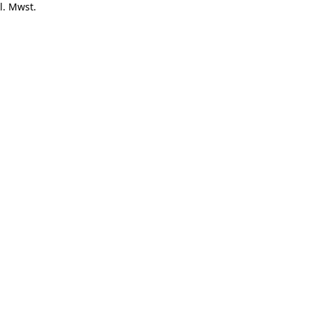
l. Mwst.
und
Weiß
Weiß
und
Braun
Weiß