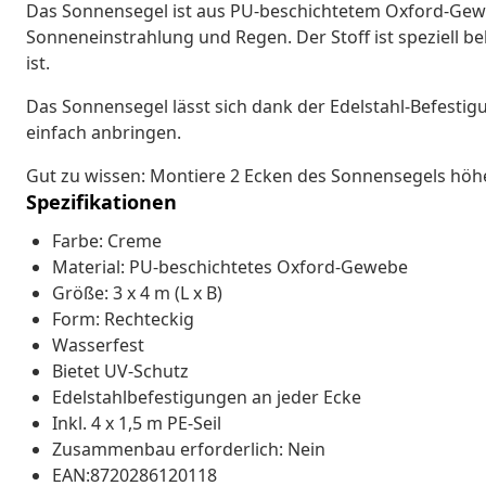
Das Sonnensegel ist aus PU-beschichtetem Oxford-Geweb
Sonneneinstrahlung und Regen. Der Stoff ist speziell b
ist.
Das Sonnensegel lässt sich dank der Edelstahl-Befestig
einfach anbringen.
Gut zu wissen: Montiere 2 Ecken des Sonnensegels höhe
Spezifikationen
Farbe: Creme
Material: PU-beschichtetes Oxford-Gewebe
Größe: 3 x 4 m (L x B)
Form: Rechteckig
Wasserfest
Bietet UV-Schutz
Edelstahlbefestigungen an jeder Ecke
Inkl. 4 x 1,5 m PE-Seil
Zusammenbau erforderlich: Nein
EAN:8720286120118