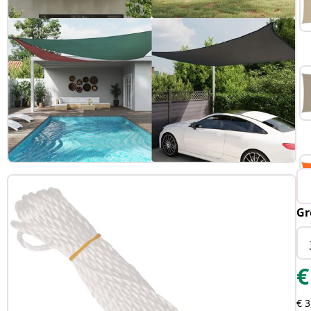
Gr
€
€ 3