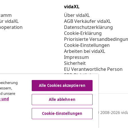
vidaXL
gramm
Über vidaXL
ür vidaXL
AGB Verkäufer vidaXL
ooperation
Datenschutzerklärung
Cookie-Erklärung
Priorisierte Versandbedingu
Cookie-Einstellungen
Arbeiten bei vidaXL
Impressum
Sicherheit
EU Verantwortliche Person
EPR-Richtlinie
Barrierefreiheit
Speicherung
Alle Cookies akzeptieren
essern,
nd unsere
e und
Alle ablehnen
© 2008-2026 vida
Cookie-Einstellungen