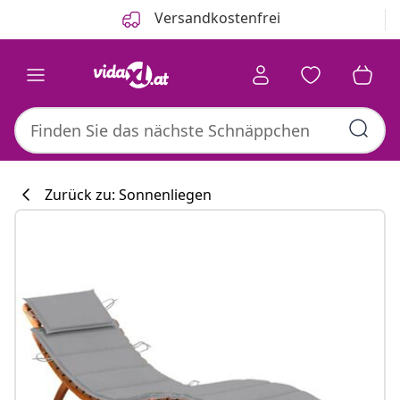
Zurück
Weiter
Versandkostenfrei
Zurück zu: Sonnenliegen
Küchenkollekti
#sharemevidaxl