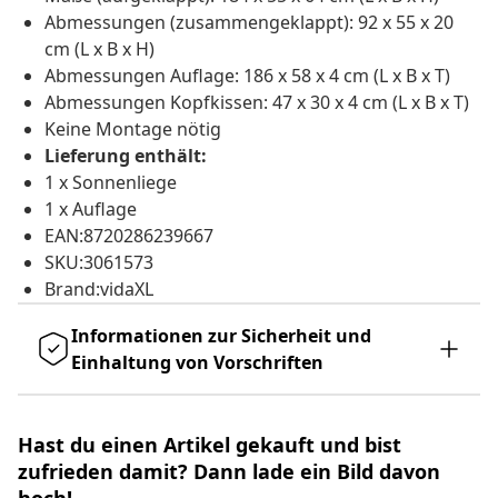
Abmessungen (zusammengeklappt): 92 x 55 x 20
cm (L x B x H)
Abmessungen Auflage: 186 x 58 x 4 cm (L x B x T)
Abmessungen Kopfkissen: 47 x 30 x 4 cm (L x B x T)
Keine Montage nötig
Lieferung enthält:
1 x Sonnenliege
1 x Auflage
EAN:8720286239667
SKU:3061573
Brand:vidaXL
Informationen zur Sicherheit und
Einhaltung von Vorschriften
Hast du einen Artikel gekauft und bist
zufrieden damit? Dann lade ein Bild davon