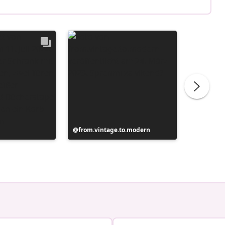
Beitrag
from.vintage.to.modern
Beitrag
from.vi
veröffentlicht
veröffen
von
von