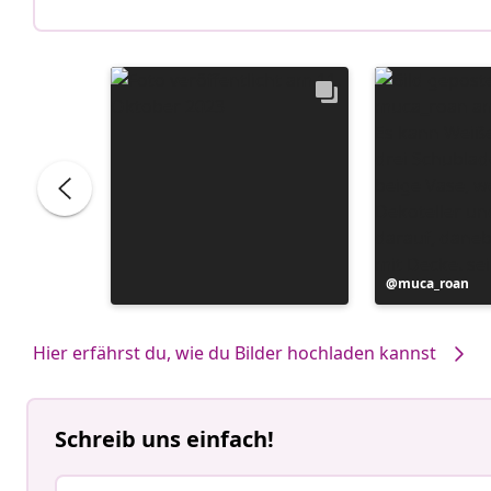
Beitrag
muca_roan
veröffentlicht
von
Hier erfährst du, wie du Bilder hochladen kannst
Schreib uns einfach!