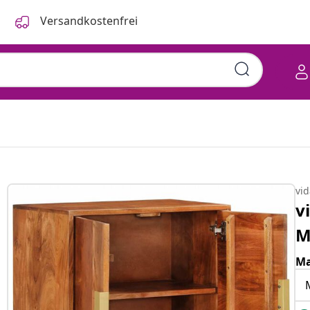
Versandkostenfrei
vi
v
M
Ma