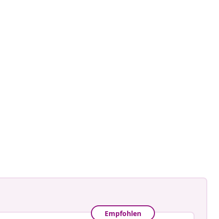
ntage.to.modern
tlicht
Empfohlen