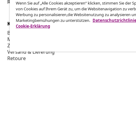
Reiche einen Widerrufsantrag für deine Bestellung ein.
Wenn Sie auf „Alle Cookies akzeptieren“ klicken, stimmen Sie der 
von Cookies auf Ihrem Gerät zu, um die Websitenavigation zu verb
Werbung zu personalisieren,die Websitenutzung zu analysieren u
Marketingbemühungen zu unterstützen.
Datenschutzrichtlini
Kundenservice
Business
Cookie-Erklärung
Bestellung verfolgen
Partnerpro
Mein Konto
Produktion f
Zahlung
Marketing-K
Versand & Lieferung
Retoure
Produktinformationen
Bestellung