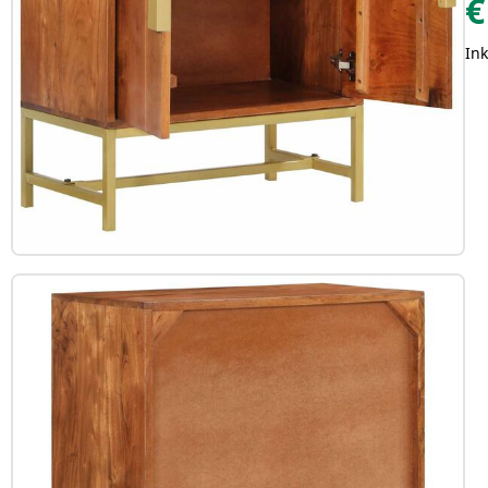
€
Ink