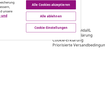
Speicherung
Alle Cookies akzeptieren
essern,
nd unsere
e und
Alle ablehnen
vidaXL
gramm
Über vidaXL
Cookie-Einstellungen
ür vidaXL
AGB Verkäufer vidaXL
ooperation
Datenschutzerklärung
Cookie-Erklärung
Priorisierte Versandbedingu
Cookie-Einstellungen
Arbeiten bei vidaXL
Impressum
Sicherheit
EU Verantwortliche Person
EPR-Richtlinie
Barrierefreiheit