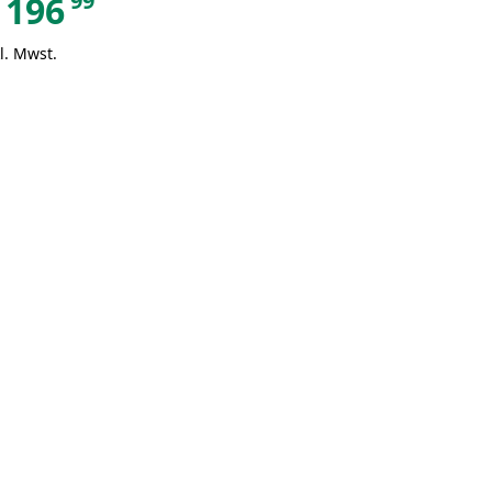
99
196
l. Mwst.