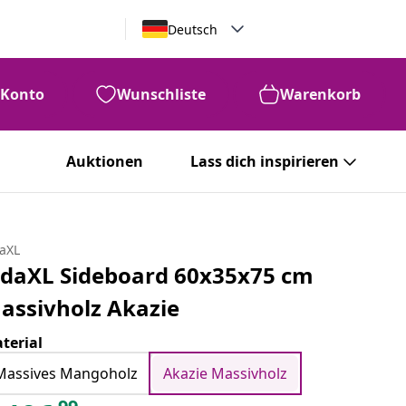
Deutsch
Konto
Wunschliste
Warenkorb
Auktionen
Lass dich inspirieren
daXL
idaXL Sideboard 60x35x75 cm
assivholz Akazie
terial
Massives Mangoholz
Akazie Massivholz