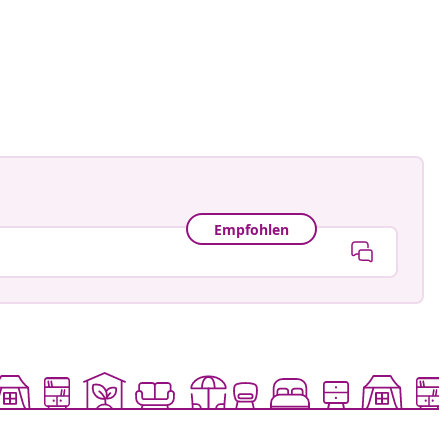
redning
tlicht
Empfohlen