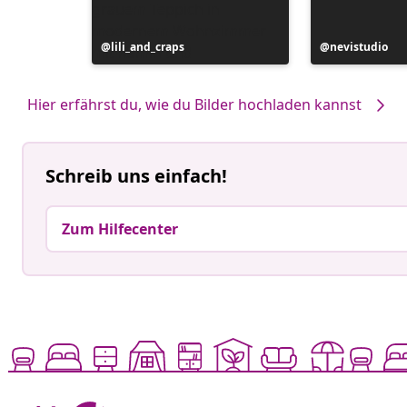
Beitrag
lili_and_craps
Beitrag
nevistudio
veröffentlicht
veröffentlicht
von
von
Hier erfährst du, wie du Bilder hochladen kannst
Schreib uns einfach!
Zum Hilfecenter