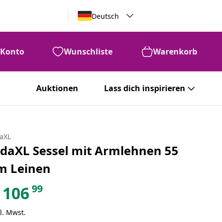
Deutsch
Konto
Wunschliste
Warenkorb
Auktionen
Lass dich inspirieren
daXL
idaXL Sessel mit Armlehnen 55
m Leinen
99
106
l. Mwst.