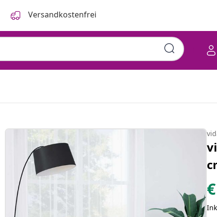
Versandkostenfrei
vi
v
c
€
Ink