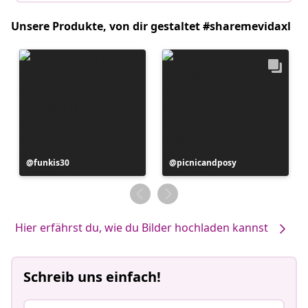
Unsere Produkte, von dir gestaltet #sharemevidaxl
Beitrag
funkis30
Beitrag
picnicandposy
veröffentlicht
veröffentlicht
von
von
Hier erfährst du, wie du Bilder hochladen kannst
Schreib uns einfach!