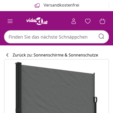
Zurück
Weiter
Versandkostenfrei
Zurück zu: Sonnenschirme & Sonnenschutze
Küchenkollekti
#sharemevidaxl