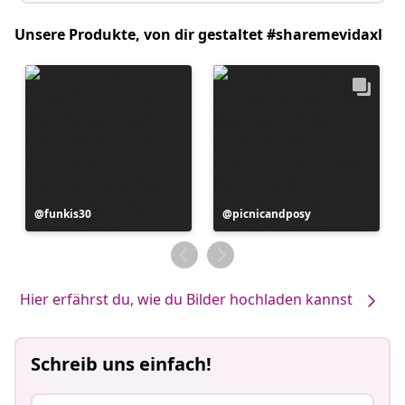
Unsere Produkte, von dir gestaltet #sharemevidaxl
Beitrag
funkis30
Beitrag
picnicandposy
veröffentlicht
veröffentlicht
von
von
Hier erfährst du, wie du Bilder hochladen kannst
Schreib uns einfach!