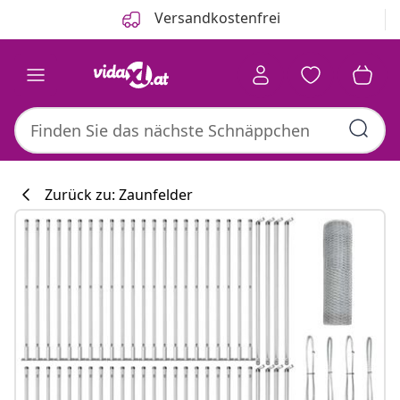
Zurück
Weiter
Versandkostenfrei
Zurück zu: Zaunfelder
Küchenkollekti
#sharemevidaxl