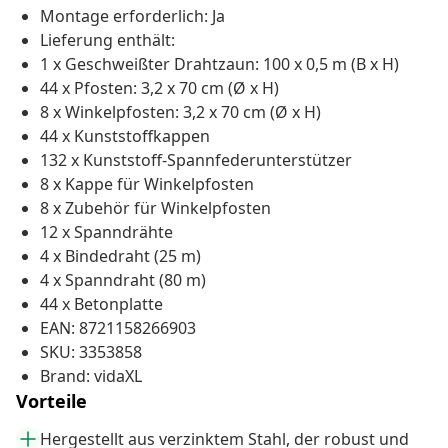
Montage erforderlich: Ja
Lieferung enthält:
1 x Geschweißter Drahtzaun: 100 x 0,5 m (B x H)
44 x Pfosten: 3,2 x 70 cm (Ø x H)
8 x Winkelpfosten: 3,2 x 70 cm (Ø x H)
44 x Kunststoffkappen
132 x Kunststoff-Spannfederunterstützer
8 x Kappe für Winkelpfosten
8 x Zubehör für Winkelpfosten
12 x Spanndrähte
4 x Bindedraht (25 m)
4 x Spanndraht (80 m)
44 x Betonplatte
EAN: 8721158266903
SKU: 3353858
Brand: vidaXL
Vorteile
Hergestellt aus verzinktem Stahl, der robust und