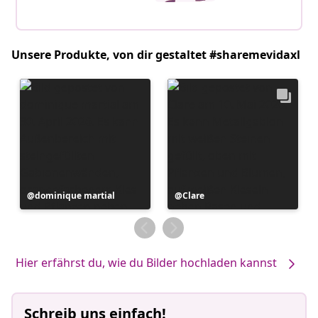
Unsere Produkte, von dir gestaltet #sharemevidaxl
Beitrag
dominique martial
Beitrag
Clare
veröffentlicht
veröffentlicht
von
von
Hier erfährst du, wie du Bilder hochladen kannst
Schreib uns einfach!